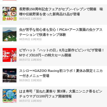
長野県150周年記念フェアがセブン-イレブンで開催 味
噌や伝統野菜を使った新商品21品が登場
08月04日 11時30分
虫が苦手な初心者も安心！PICA×アース製薬の虫ケアス
テーションで快適キャンプ体験
08月05日 11時30分
ピザハット「ハットの日」8月は新作ビビンバピザ登場！
Mサイズ810円～の特大セール開催
08月07日 11時30分
スシロー×GAZOO Racing初コラボ！夏休み限定ミニカ
ー付きメニュー登場
08月08日 11時30分
はま寿司「旨ねた夏祭り 第3弾」大葉ニンニク香るビン
チョウマグロ100円フェア開催情報
08月07日 11時30分