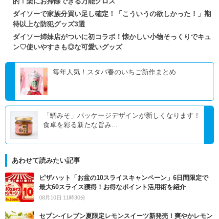
的！楽にお掃除できる万能クロス
ダイソーで家族分買い足し確定！「こういうの欲しかった！」期
待以上な防犯グッズ3選
ダイソー姉妹店がついに初コラボ！懐かしい小物そっくりでキュ
ン♡使いやすさも◎な可愛いグッズ
毎年人気！スタバ春のいちご新作まとめ
「鯛みそ」パッケージデザインが新しくなります！
食卓を彩る新たな旨み...
あわせて読みたい記事
ピザハット「お盆の10スライスキャンペーン」6日間限定で
最大60スライス獲得！お得なポイント活用術を紹介
08月10日 11時30分
セブン‐イレブン夏限定レモンスイーツ新発売！爽やかレモン