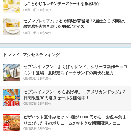
もことかじるレモンチーズケーキを徹底紹介
08月10日 11時30分
セブンプレミアム まるで和梨が新登場！2層仕立てで和梨の
果実感を忠実再現した夏限定アイス
08月10日 11時30分
トレンド | アクセスランキング
セブン‐イレブン「よくばりサンド」シリーズ新作チョコ
ミント登場｜夏限定スイーツサンドの爽快な魅力
08月06日 11時30分
セブン‐イレブン「からあげ棒」「アメリカンドッグ」3
日間限定30円引きセールを開催中！
08月07日 11時30分
ピザハット夏休みセット3種が3,000円から！お盆や集ま
りにぴったりのボリューム&おトクな期間限定メニュー
08月03日 13時00分