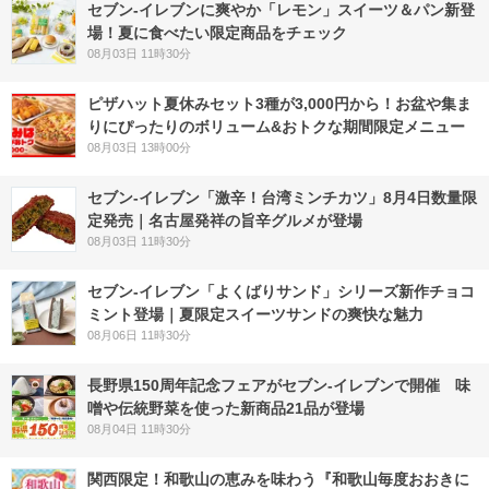
セブン‐イレブンに爽やか「レモン」スイーツ＆パン新登
場！夏に食べたい限定商品をチェック
08月03日 11時30分
ピザハット夏休みセット3種が3,000円から！お盆や集ま
りにぴったりのボリューム&おトクな期間限定メニュー
08月03日 13時00分
セブン-イレブン「激辛！台湾ミンチカツ」8月4日数量限
定発売｜名古屋発祥の旨辛グルメが登場
08月03日 11時30分
セブン‐イレブン「よくばりサンド」シリーズ新作チョコ
ミント登場｜夏限定スイーツサンドの爽快な魅力
08月06日 11時30分
長野県150周年記念フェアがセブン-イレブンで開催 味
噌や伝統野菜を使った新商品21品が登場
08月04日 11時30分
関西限定！和歌山の恵みを味わう『和歌山毎度おおきに