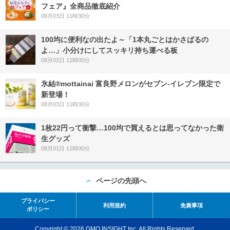
フェア』全商品徹底紹介
08月03日 11時30分
100均に便利なの出たよ～「1本丸ごとはかさばるの
よ…」小分けにしてスッキリ持ち運べる板
08月02日 11時00分
氷結®mottainai 富良野メロンがセブン‐イレブン限定で
新登場！
08月03日 11時30分
1枚22円って衝撃…100均で買えるとは思ってなかった衛
生グッズ
08月01日 11時00分
ページの先頭へ
プライバシー
利用規約
免責事項
ポリシー
Copyright © 2026 GMO INSIGHT Inc. All Rights Reserved.