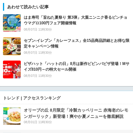
あわせて読みたい記事
はま寿司「旨ねた夏祭り 第3弾」大葉ニンニク香るビンチョ
ウマグロ100円フェア開催情報
08月07日 11時30分
セブン‐イレブン「カレーフェス」全15品商品詳細とお得な限
定キャンペーン情報
08月07日 11時30分
ピザハット「ハットの日」8月は新作ビビンバピザ登場！Mサ
イズ810円～の特大セール開催
08月07日 11時30分
トレンド | アクセスランキング
オリーブの丘 8月限定「冷製カッペリーニ 赤海老のレモ
ンガーリック」新登場！爽やか夏メニューを徹底解説
08月01日 11時30分