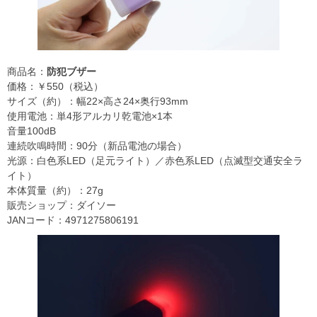
商品名：
防犯ブザー
価格：￥550（税込）
サイズ（約）：幅22×高さ24×奥行93mm
使用電池：単4形アルカリ乾電池×1本
音量100dB
連続吹鳴時間：90分（新品電池の場合）
光源：白色系LED（足元ライト）／赤色系LED（点滅型交通安全ラ
イト）
本体質量（約）：27g
販売ショップ：ダイソー
JANコード：4971275806191