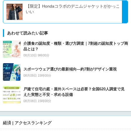
【限定】Hondaコラボのデニムジャケットがかっこ
いい
あわせて読みたい記事
介護食の認知度・種類・選び方調査｜7割超の認知度トップ商
品とは？
08月10日 9時00分
スポーツウェア選びの最新傾向―約7割がデザイン重視
08月09日 15時00分
戸建て住宅の庭・屋外スペースは必要？全国620人調査で見
えた実態と不安・求める設備
08月08日 15時00分
経済 | アクセスランキング