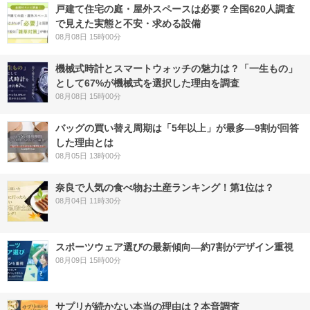
戸建て住宅の庭・屋外スペースは必要？全国620人調査
で見えた実態と不安・求める設備
08月08日 15時00分
機械式時計とスマートウォッチの魅力は？「一生もの」
として67%が機械式を選択した理由を調査
08月08日 15時00分
バッグの買い替え周期は「5年以上」が最多―9割が回答
した理由とは
08月05日 13時00分
奈良で人気の食べ物お土産ランキング！第1位は？
08月04日 11時30分
スポーツウェア選びの最新傾向―約7割がデザイン重視
08月09日 15時00分
サプリが続かない本当の理由は？本音調査