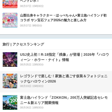
ベントレポ！
08月07日 15時00分
山梨出身キャラクター・ほっぺちゃん×富士急ハイランド初
コラボ サン宝石フェア2026の魅力と楽しみ方
08月07日 9時00分
旅行 | アクセスランキング
USJ史上初！R-18指定「残像」が登場｜2026年『ハロウ
ィーン・ホラー・ナイト』情報
08月05日 15時00分
レゴランドで楽しむ！家族と過ごす仮装＆フォトジェニ
ックなハロウィン2026
08月03日 15時00分
富士急ハイランド「ZOKKON」200万人突破記念セレモ
ニー＆新エリア開業情報
08月06日 16時00分