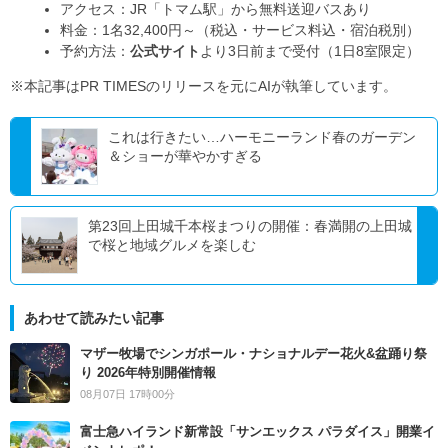
アクセス：JR「トマム駅」から無料送迎バスあり
料金：1名32,400円～（税込・サービス料込・宿泊税別）
予約方法：
公式サイト
より3日前まで受付（1日8室限定）
※本記事はPR TIMESのリリースを元にAIが執筆しています。
これは行きたい…ハーモニーランド春のガーデン
＆ショーが華やかすぎる
第23回上田城千本桜まつりの開催：春満開の上田城
で桜と地域グルメを楽しむ
あわせて読みたい記事
マザー牧場でシンガポール・ナショナルデー花火&盆踊り祭
り 2026年特別開催情報
08月07日 17時00分
富士急ハイランド新常設「サンエックス パラダイス」開業イ