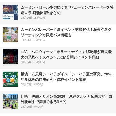
ムーミントロール冬のぬくもり×ムーミンバレーパーク特
別コラボ開催情報まとめ
08月04日 15時00分
ムーミンバレーパーク夏イベント徹底解説！花火や新グ
リーティングや限定パス情報も
08月06日 16時00分
USJ「ハロウィーン・ホラー・ナイト」15周年が過去最
大の恐怖へ！スペシャルCM公開とイベント詳細
08月04日 15時00分
横浜・八景島シーパラダイス「シーパラ夏の研究」2026
年夏休みの自由研究・体験イベント情報
08月03日 9時00分
川崎・沖縄オリオン祭2026 沖縄グルメと伝統芸能、野
外映画まで満喫できる3日間
08月05日 9時00分