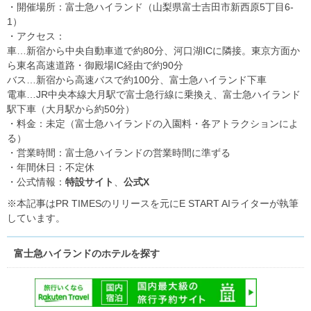
・開催場所：富士急ハイランド（山梨県富士吉田市新西原5丁目6-
1）
・アクセス：
車…新宿から中央自動車道で約80分、河口湖ICに隣接。東京方面か
ら東名高速道路・御殿場IC経由で約90分
バス…新宿から高速バスで約100分、富士急ハイランド下車
電車…JR中央本線大月駅で富士急行線に乗換え、富士急ハイランド
駅下車（大月駅から約50分）
・料金：未定（富士急ハイランドの入園料・各アトラクションによ
る）
・営業時間：富士急ハイランドの営業時間に準ずる
・年間休日：不定休
・公式情報：
特設サイト
、
公式X
※本記事はPR TIMESのリリースを元にE START AIライターが執筆
しています。
富士急ハイランドのホテルを探す