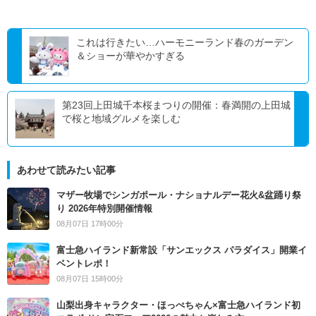
これは行きたい…ハーモニーランド春のガーデン
＆ショーが華やかすぎる
第23回上田城千本桜まつりの開催：春満開の上田城
で桜と地域グルメを楽しむ
あわせて読みたい記事
マザー牧場でシンガポール・ナショナルデー花火&盆踊り祭
り 2026年特別開催情報
08月07日 17時00分
富士急ハイランド新常設「サンエックス パラダイス」開業イ
ベントレポ！
08月07日 15時00分
山梨出身キャラクター・ほっぺちゃん×富士急ハイランド初