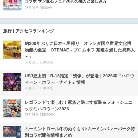
コラボ サン宝石フェア2026の魅力と楽しみ方
08月07日 9時00分
旅行 | アクセスランキング
約200年ぶりに日本へ里帰り オランダ国立世界文化博
物館の至宝「OTEMAE～ブロムホフ 茶道を愛した異邦人
～」
08月02日 15時00分
USJ史上初！R-18指定「残像」が登場｜2026年『ハロウ
ィーン・ホラー・ナイト』情報
08月05日 15時00分
レゴランドで楽しむ！家族と過ごす仮装＆フォトジェニ
ックなハロウィン2026
08月03日 15時00分
ムーミントロール冬のぬくもり×ムーミンバレーパーク特
別コラボ開催情報まとめ