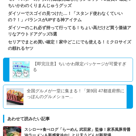
ちいかわのくりまんじゅうグッズ
ダイソーでスゴイの見つけた…！「スタンド使わなくていい
の？！」バランスがUPする神アイテム
ダイソーのこれ必ず持って行ってる！ちょい高だけど買う価値ア
リなアウトドアグッズ5選
セリアでまとめ買い確定！家中どこにでも使える！ミクロサイズ
の頼れるヤツ
【即完注意】ちいかわ限定パッケージが可愛すぎ
る
全国グルメが一堂に集まる！「第9回 47都道府県に
っぽんのグルメショー...
あわせて読みたい記事
スシロー×食べログ「らーめん 武双家」監修！家系風豚骨醤
油ラーメン＆新感覚冷やしとり天うどんが新登場