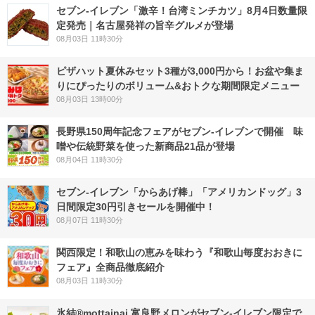
セブン-イレブン「激辛！台湾ミンチカツ」8月4日数量限
定発売｜名古屋発祥の旨辛グルメが登場
08月03日 11時30分
ピザハット夏休みセット3種が3,000円から！お盆や集ま
りにぴったりのボリューム&おトクな期間限定メニュー
08月03日 13時00分
長野県150周年記念フェアがセブン-イレブンで開催 味
噌や伝統野菜を使った新商品21品が登場
08月04日 11時30分
セブン‐イレブン「からあげ棒」「アメリカンドッグ」3
日間限定30円引きセールを開催中！
08月07日 11時30分
関西限定！和歌山の恵みを味わう『和歌山毎度おおきに
フェア』全商品徹底紹介
08月03日 11時30分
氷結®mottainai 富良野メロンがセブン‐イレブン限定で