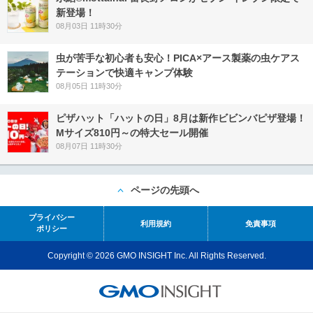
新登場！
08月03日 11時30分
虫が苦手な初心者も安心！PICA×アース製薬の虫ケアス
テーションで快適キャンプ体験
08月05日 11時30分
ピザハット「ハットの日」8月は新作ビビンバピザ登場！
Mサイズ810円～の特大セール開催
08月07日 11時30分
ページの先頭へ
プライバシー
利用規約
免責事項
ポリシー
Copyright © 2026 GMO INSIGHT Inc. All Rights Reserved.