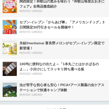
関西限定！和歌山の恵みを味わう『和歌山毎度おおきに
フェア』全商品徹底紹介
08月03日 11時30分
セブン‐イレブン「からあげ棒」「アメリカンドッグ」3
日間限定30円引きセールを開催中！
08月07日 11時30分
氷結®mottainai 富良野メロンがセブン‐イレブン限定で
新登場！
08月03日 11時30分
100均に便利なの出たよ～「1本丸ごとはかさばるの
よ…」小分けにしてスッキリ持ち運べる板
08月02日 11時00分
虫が苦手な初心者も安心！PICA×アース製薬の虫ケアス
テーションで快適キャンプ体験
08月05日 11時30分