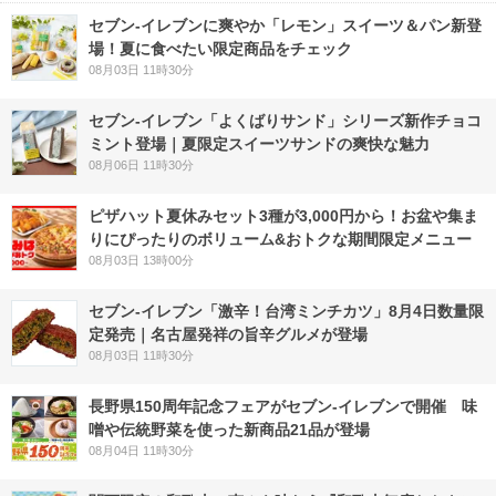
セブン‐イレブンに爽やか「レモン」スイーツ＆パン新登
場！夏に食べたい限定商品をチェック
08月03日 11時30分
セブン‐イレブン「よくばりサンド」シリーズ新作チョコ
ミント登場｜夏限定スイーツサンドの爽快な魅力
08月06日 11時30分
ピザハット夏休みセット3種が3,000円から！お盆や集ま
りにぴったりのボリューム&おトクな期間限定メニュー
08月03日 13時00分
セブン-イレブン「激辛！台湾ミンチカツ」8月4日数量限
定発売｜名古屋発祥の旨辛グルメが登場
08月03日 11時30分
長野県150周年記念フェアがセブン-イレブンで開催 味
噌や伝統野菜を使った新商品21品が登場
08月04日 11時30分