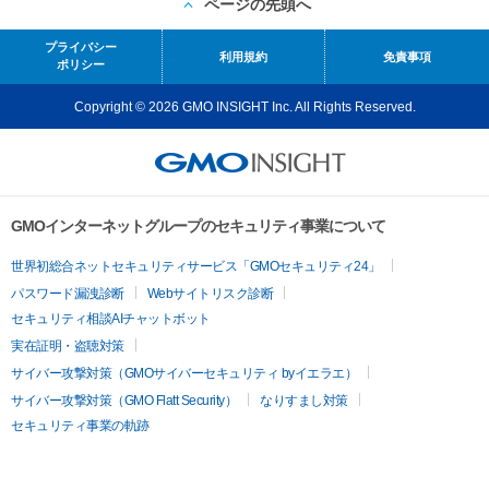
ページの先頭へ
プライバシー
利用規約
免責事項
ポリシー
Copyright © 2026 GMO INSIGHT Inc. All Rights Reserved.
GMOインターネットグループのセキュリティ事業について
世界初総合ネットセキュリティサービス「GMOセキュリティ24」
パスワード漏洩診断
Webサイトリスク診断
セキュリティ相談AIチャットボット
実在証明・盗聴対策
サイバー攻撃対策（GMOサイバーセキュリティ byイエラエ）
サイバー攻撃対策（GMO Flatt Security）
なりすまし対策
セキュリティ事業の軌跡