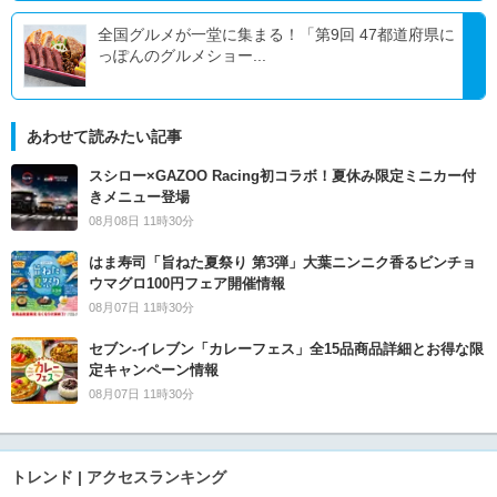
全国グルメが一堂に集まる！「第9回 47都道府県に
っぽんのグルメショー...
あわせて読みたい記事
スシロー×GAZOO Racing初コラボ！夏休み限定ミニカー付
きメニュー登場
08月08日 11時30分
はま寿司「旨ねた夏祭り 第3弾」大葉ニンニク香るビンチョ
ウマグロ100円フェア開催情報
08月07日 11時30分
セブン‐イレブン「カレーフェス」全15品商品詳細とお得な限
定キャンペーン情報
08月07日 11時30分
トレンド | アクセスランキング