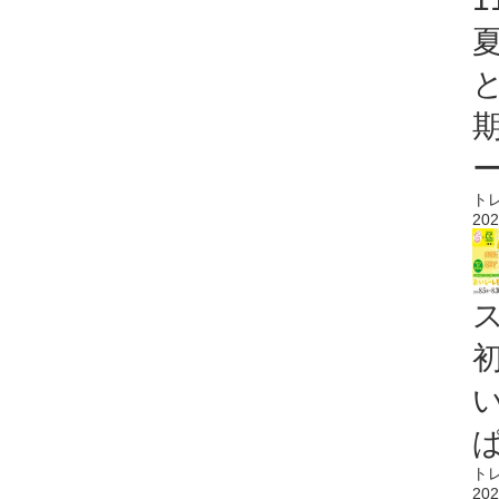
ト
202
ス
ト
202