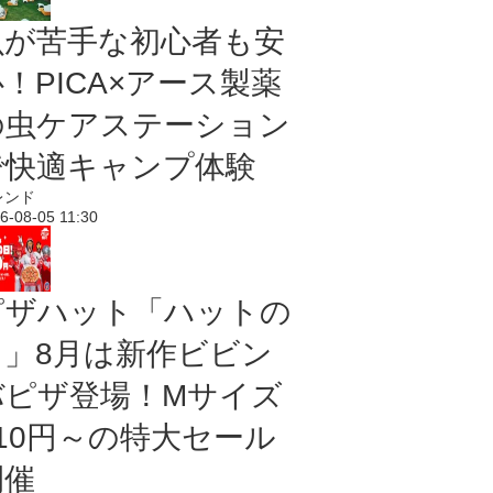
虫が苦手な初心者も安
！PICA×アース製薬
の虫ケアステーション
で快適キャンプ体験
レンド
6-08-05 11:30
ピザハット「ハットの
日」8月は新作ビビン
バピザ登場！Mサイズ
810円～の特大セール
開催