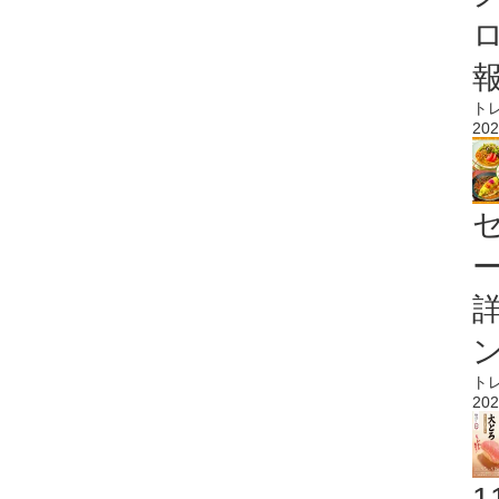
ト
202
ト
202