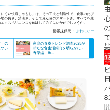
きにくい快適しゃもじ」は、その工夫と創造性で、食事のたび
心
心地の良さ、清潔さ、そして見た目のスマートさ。すべてを兼
のエクスペリエンスを体験してみてはいかがでしょうか。
情報提供元：
ぷれにゅー
業」の
家庭の食卓トレンド調査2025が
ト
につい
新たな食生活傾向を明らかに -
202
野菜編、魚...