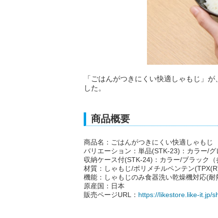
「ごはんがつきにくい快適しゃもじ」が、
した。
商品概要
商品名：ごはんがつきにくい快適しゃもじ
バリエーション：単品(STK-23)：カラー/グ
収納ケース付(STK-24)：カラー/ブラック（
材質：しゃもじ/ポリメチルペンテン(TPX(R
機能：しゃもじのみ食器洗い乾燥機対応(耐熱
原産国：日本
販売ページURL：
https://likestore.like-it.