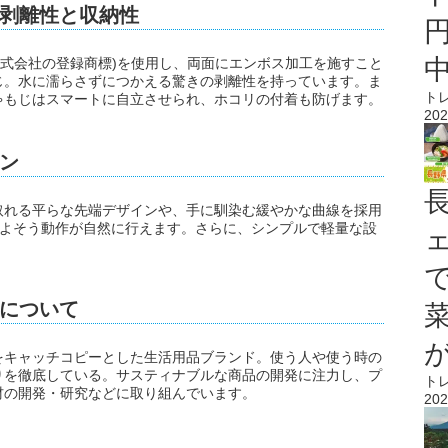
剥離性と収納性
学株式会社の登録商標)を使用し、両面にエンボス加工を施すこと
じ。水に濡らさずにつかえる驚きの剥離性を持っています。ま
ト
ゃもじはスマートに自立させられ、ホコリの付着も防げます。
202
ン
取れる平らな先端デザインや、手に馴染む緩やかな曲線を採用
・よそう動作が自然に行えます。さらに、シンプルで軽量な設
について
をキャッチコピーとした生活用品ブランド。使う人や使う時の
りを徹底している。サスティナブルな商品の開発に注力し、プ
ト
材の開発・研究などに取り組んでいます。
202