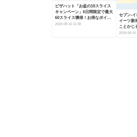
ピザハット「お盆の10スライス
キャンペーン」6日間限定で最大
セブン‐
60スライス獲得！お得なポイン
イーツ新
ト活用術を紹介
2026-08-10 11:30
ことかじ
を徹底紹
2026-08-10 