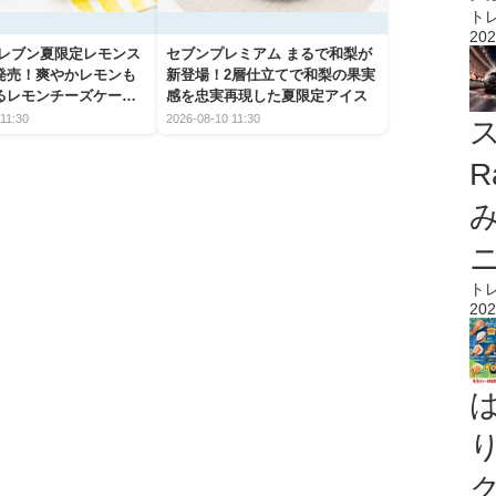
ト
202
イレブン夏限定レモンス
セブンプレミアム まるで和梨が
発売！爽やかレモンも
新登場！2層仕立てで和梨の果実
るレモンチーズケーキ
感を忠実再現した夏限定アイス
介
11:30
2026-08-10 11:30
ス
R
ト
202