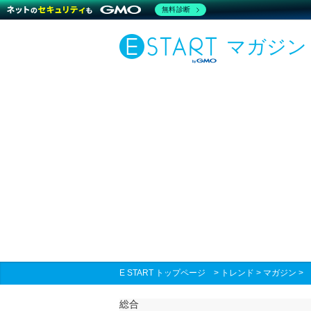
無料診断
マガジン
E START トップページ
>
トレンド
>
マガジン
総合