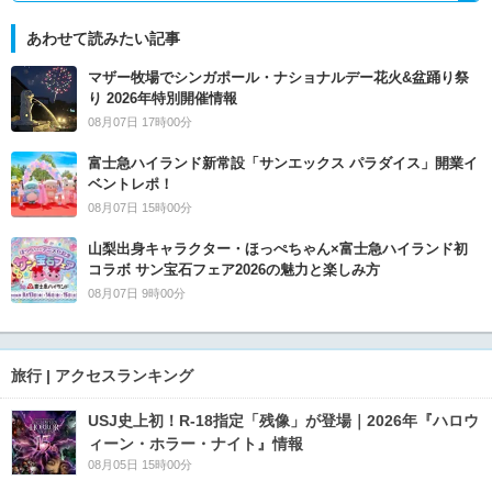
あわせて読みたい記事
マザー牧場でシンガポール・ナショナルデー花火&盆踊り祭
り 2026年特別開催情報
08月07日 17時00分
富士急ハイランド新常設「サンエックス パラダイス」開業イ
ベントレポ！
08月07日 15時00分
山梨出身キャラクター・ほっぺちゃん×富士急ハイランド初
コラボ サン宝石フェア2026の魅力と楽しみ方
08月07日 9時00分
旅行 | アクセスランキング
USJ史上初！R-18指定「残像」が登場｜2026年『ハロウ
ィーン・ホラー・ナイト』情報
08月05日 15時00分