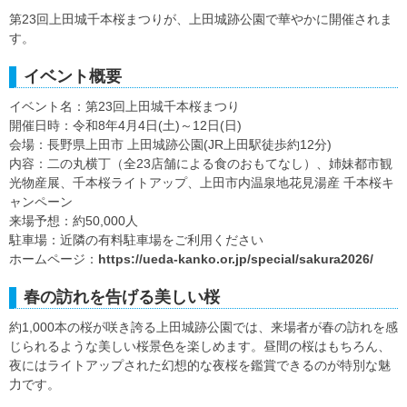
第23回上田城千本桜まつりが、上田城跡公園で華やかに開催されま
す。
イベント概要
イベント名：第23回上田城千本桜まつり
開催日時：令和8年4月4日(土)～12日(日)
会場：長野県上田市 上田城跡公園(JR上田駅徒歩約12分)
内容：二の丸横丁（全23店舗による食のおもてなし）、姉妹都市観
光物産展、千本桜ライトアップ、上田市内温泉地花見湯産 千本桜キ
ャンペーン
来場予想：約50,000人
駐車場：近隣の有料駐車場をご利用ください
ホームページ：
https://ueda-kanko.or.jp/special/sakura2026/
春の訪れを告げる美しい桜
約1,000本の桜が咲き誇る上田城跡公園では、来場者が春の訪れを感
じられるような美しい桜景色を楽しめます。昼間の桜はもちろん、
夜にはライトアップされた幻想的な夜桜を鑑賞できるのが特別な魅
力です。