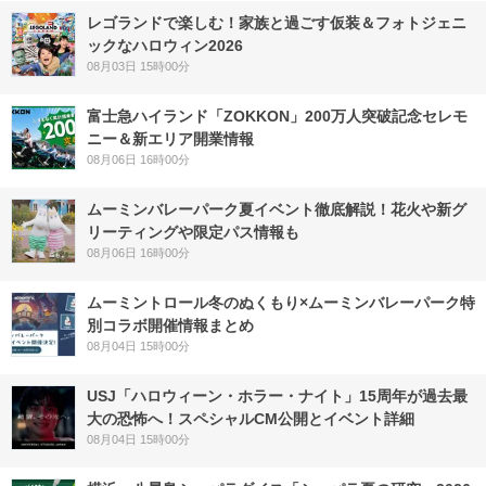
レゴランドで楽しむ！家族と過ごす仮装＆フォトジェニ
ックなハロウィン2026
08月03日 15時00分
富士急ハイランド「ZOKKON」200万人突破記念セレモ
ニー＆新エリア開業情報
08月06日 16時00分
ムーミンバレーパーク夏イベント徹底解説！花火や新グ
リーティングや限定パス情報も
08月06日 16時00分
ムーミントロール冬のぬくもり×ムーミンバレーパーク特
別コラボ開催情報まとめ
08月04日 15時00分
USJ「ハロウィーン・ホラー・ナイト」15周年が過去最
大の恐怖へ！スペシャルCM公開とイベント詳細
08月04日 15時00分