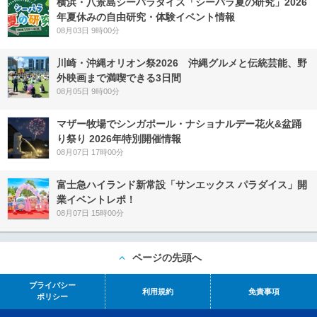
横浜・八景島シーパラダイス「シーパラ夏の研究」2026
年夏休みの自由研究・体験イベント情報
08月03日 9時00分
川崎・沖縄オリオン祭2026 沖縄グルメと伝統芸能、野
外映画まで満喫できる3日間
08月05日 9時00分
マザー牧場でシンガポール・ナショナルデー花火&盆踊
り祭り 2026年特別開催情報
08月07日 17時00分
富士急ハイランド新常設「サンエックス パラダイス」開
業イベントレポ！
08月07日 15時00分
ページの先頭へ
プライバシー
利用規約
免責事項
ポリシー