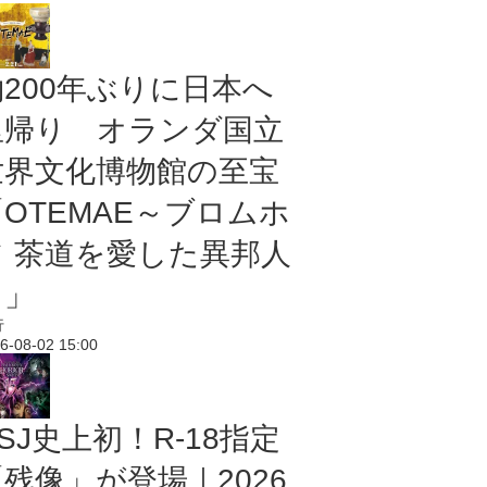
約200年ぶりに日本へ
里帰り オランダ国立
世界文化博物館の至宝
「OTEMAE～ブロムホ
フ 茶道を愛した異邦人
～」
行
6-08-02 15:00
SJ史上初！R-18指定
残像」が登場｜2026