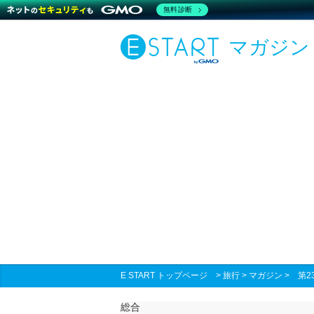
無料診断
マガジン
E START トップページ
>
旅行
>
マガジン
>
第
総合