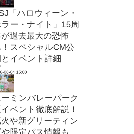
USJ「ハロウィーン・
ホラー・ナイト」15周
年が過去最大の恐怖
へ！スペシャルCM公
開とイベント詳細
行
6-08-04 15:00
ムーミンバレーパーク
夏イベント徹底解説！
花火や新グリーティン
グや限定パス情報も