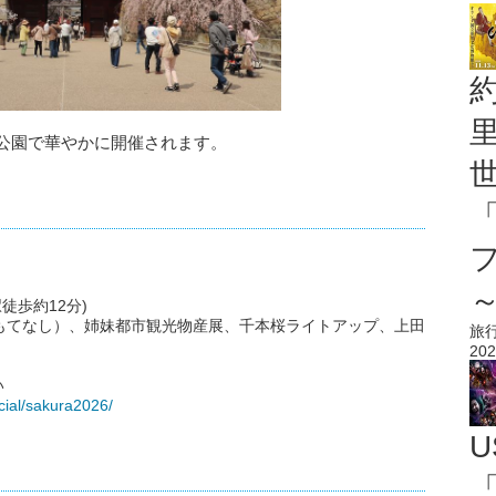
跡公園で華やかに開催されます。
徒歩約12分)
もてなし）、姉妹都市観光物産展、千本桜ライトアップ、上田
旅
202
い
ecial/sakura2026/
U
「