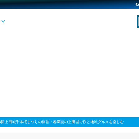
23回上田城千本桜まつりの開催：春満開の上田城で桜と地域グルメを楽しむ