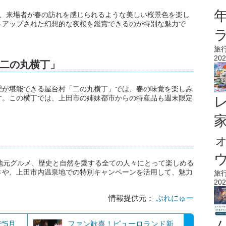
では、来場者が春の訪れを感じられるような美しい桜景色を楽し
トアップされた幻想的な夜桜を鑑賞できるのが特別な魅力で
旅
202
二の丸横丁」
理が堪能できる屋台村「二の丸横丁」では、春の味覚を楽しみ
す。この横丁では、上田市の姉妹都市からの特産品も週末限定
ウ
地元グルメ、歴史と自然を愛する全ての人々にとって楽しめる
さや、上田市内温泉地での特別キャンペーンを活用して、魅力
旅
202
情報提供元：
ぷれにゅー
“5月
ファン歓喜！ピューロランド新