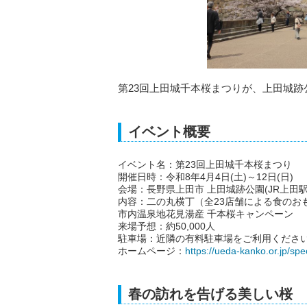
第23回上田城千本桜まつりが、上田城
イベント概要
イベント名：第23回上田城千本桜まつり
開催日時：令和8年4月4日(土)～12日(日)
会場：長野県上田市 上田城跡公園(JR上田駅
内容：二の丸横丁（全23店舗による食のお
市内温泉地花見湯産 千本桜キャンペーン
来場予想：約50,000人
駐車場：近隣の有料駐車場をご利用くださ
ホームページ：
https://ueda-kanko.or.jp/sp
春の訪れを告げる美しい桜