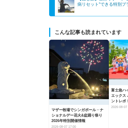
病リセット”できる特別プ
こんな記事も読まれています
富士急ハ
エックス
ントレポ
2026-08-07 
マザー牧場でシンガポール・ナ
ショナルデー花火&盆踊り祭り
2026年特別開催情報
2026-08-07 17:00