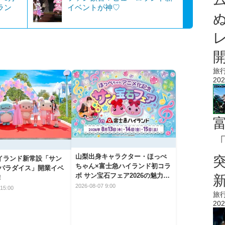
ラン
イベントが神♡
旅
202
「
山梨出身キャラクター・ほっぺ
イランド新常設「サン
ちゃん×富士急ハイランド初コラ
 パラダイス」開業イベ
ボ サン宝石フェア2026の魅力と
！
楽しみ方
2026-08-07 9:00
15:00
旅
202