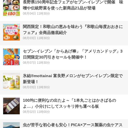
長野県150周年記念フェアがセブン-イレブンで開催 味
噌や伝統野菜を使った新商品21品が登場
08月04日 11時30分
関西限定！和歌山の恵みを味わう『和歌山毎度おおきに
フェア』全商品徹底紹介
08月03日 11時30分
セブン‐イレブン「からあげ棒」「アメリカンドッグ」3
日間限定30円引きセールを開催中！
08月07日 11時30分
氷結®mottainai 富良野メロンがセブン‐イレブン限定で
新登場！
08月03日 11時30分
100均に便利なの出たよ～「1本丸ごとはかさばるの
よ…」小分けにしてスッキリ持ち運べる板
08月02日 11時00分
虫が苦手な初心者も安心！PICA×アース製薬の虫ケアス