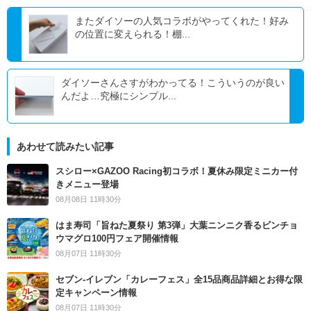
またダイソーの人気コラボがやってくれた！好み
の位置に変えられる！棚...
ダイソーさんさすがわかってる！こういうのが良い
んだよ…究極にシンプル...
あわせて読みたい記事
スシロー×GAZOO Racing初コラボ！夏休み限定ミニカー付
きメニュー登場
08月08日 11時30分
はま寿司「旨ねた夏祭り 第3弾」大葉ニンニク香るビンチョ
ウマグロ100円フェア開催情報
08月07日 11時30分
セブン‐イレブン「カレーフェス」全15品商品詳細とお得な限
定キャンペーン情報
08月07日 11時30分