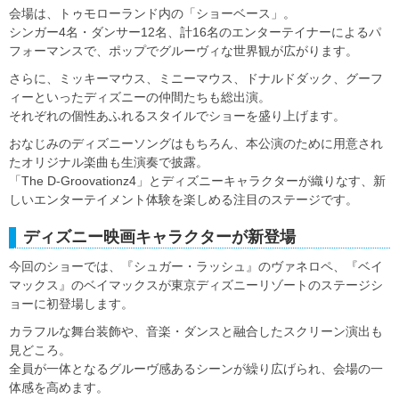
会場は、トゥモローランド内の「ショーベース」。
シンガー4名・ダンサー12名、計16名のエンターテイナーによるパ
フォーマンスで、ポップでグルーヴィな世界観が広がります。
さらに、ミッキーマウス、ミニーマウス、ドナルドダック、グーフ
ィーといったディズニーの仲間たちも総出演。
それぞれの個性あふれるスタイルでショーを盛り上げます。
おなじみのディズニーソングはもちろん、本公演のために用意され
たオリジナル楽曲も生演奏で披露。
「The D-Groovationz4」とディズニーキャラクターが織りなす、新
しいエンターテイメント体験を楽しめる注目のステージです。
ディズニー映画キャラクターが新登場
今回のショーでは、『シュガー・ラッシュ』のヴァネロペ、『ベイ
マックス』のベイマックスが東京ディズニーリゾートのステージシ
ョーに初登場します。
カラフルな舞台装飾や、音楽・ダンスと融合したスクリーン演出も
見どころ。
全員が一体となるグルーヴ感あるシーンが繰り広げられ、会場の一
体感を高めます。