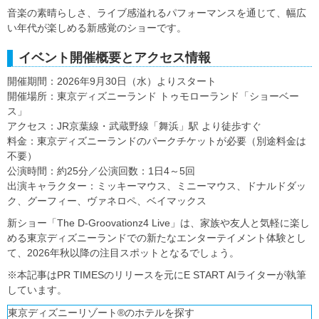
音楽の素晴らしさ、ライブ感溢れるパフォーマンスを通じて、幅広
い年代が楽しめる新感覚のショーです。
イベント開催概要とアクセス情報
開催期間：2026年9月30日（水）よりスタート
開催場所：東京ディズニーランド トゥモローランド「ショーベー
ス」
アクセス：JR京葉線・武蔵野線「舞浜」駅 より徒歩すぐ
料金：東京ディズニーランドのパークチケットが必要（別途料金は
不要）
公演時間：約25分／公演回数：1日4～5回
出演キャラクター：ミッキーマウス、ミニーマウス、ドナルドダッ
ク、グーフィー、ヴァネロペ、ベイマックス
新ショー「The D-Groovationz4 Live」は、家族や友人と気軽に楽し
める東京ディズニーランドでの新たなエンターテイメント体験とし
て、2026年秋以降の注目スポットとなるでしょう。
※本記事はPR TIMESのリリースを元にE START AIライターが執筆
しています。
東京ディズニーリゾート®のホテルを探す