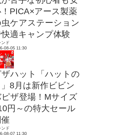
！PICA×アース製薬
の虫ケアステーション
で快適キャンプ体験
レンド
6-08-05 11:30
ピザハット「ハットの
日」8月は新作ビビン
バピザ登場！Mサイズ
810円～の特大セール
開催
レンド
6-08-07 11:30