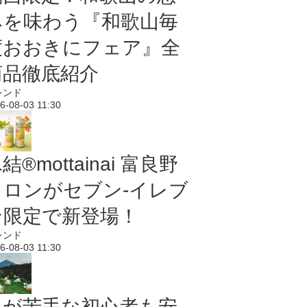
みを味わう『和歌山毎
度おおきにフェア』全
商品徹底紹介
レンド
6-08-03 11:30
結®mottainai 富良野
メロンがセブン‐イレブ
ン限定で新登場！
レンド
6-08-03 11:30
虫が苦手な初心者も安