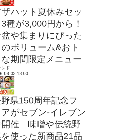
ピザハット夏休みセッ
3種が3,000円から！
お盆や集まりにぴった
りのボリューム&おト
クな期間限定メニュー
レンド
6-08-03 13:00
長野県150周年記念フ
ェアがセブン-イレブン
で開催 味噌や伝統野
菜を使った新商品21品