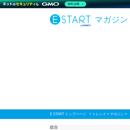
無料診断
マガジン
E START トップページ
>
トレンド
>
マガジン
総合