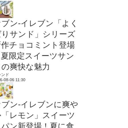
セブン‐イレブン「よく
ばりサンド」シリーズ
新作チョコミント登場
｜夏限定スイーツサン
ドの爽快な魅力
レンド
6-08-06 11:30
セブン‐イレブンに爽や
か「レモン」スイーツ
＆パン新登場！夏に食