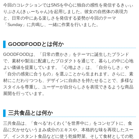
今回のコレクションではSNSを中心に独自の感性を発信するきぃぃ
りぷさん(きぃーちゃん)を起用しました。彼女の自然体の表現力
と、日常の中にある楽しさを発信する姿勢が今回のテーマ
「Sunday」に共鳴し、一緒に作業を行いました。
GOODFOODとは何か
GOODFOODは、「日常の豊かさ」をテーマに誕生したブランド
で、素材や製法に配慮したプロダクトを通じて、暮らしの中に心地
よい価値を提案しています。「心地よさ」は、「自分らしさ」や
「自分の感覚に合うもの」を選ぶことから生まれます。さらに、素
材にこだわりつつも、デザインに自由さを持たせることで、多様な
スタイルを尊重し、ユーザーが自分らしさを表現できるような商品
展開を行っています。
三共食品とは何か
三共食品は、「食べる“わくわく”を世界中に」をコンセプトに、食
品に欠かせないうまみ成分のエキスや、本格的な味を再現したスー
プ、インスタント食品などに使う乾燥野菜、そして食材としての乾