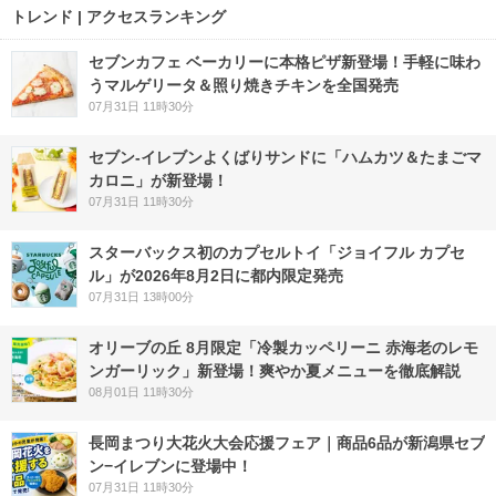
トレンド | アクセスランキング
セブンカフェ ベーカリーに本格ピザ新登場！手軽に味わ
うマルゲリータ＆照り焼きチキンを全国発売
07月31日 11時30分
セブン‐イレブンよくばりサンドに「ハムカツ＆たまごマ
カロニ」が新登場！
07月31日 11時30分
スターバックス初のカプセルトイ「ジョイフル カプセ
ル」が2026年8月2日に都内限定発売
07月31日 13時00分
オリーブの丘 8月限定「冷製カッペリーニ 赤海老のレモ
ンガーリック」新登場！爽やか夏メニューを徹底解説
08月01日 11時30分
長岡まつり大花火大会応援フェア｜商品6品が新潟県セブ
ン−イレブンに登場中！
07月31日 11時30分