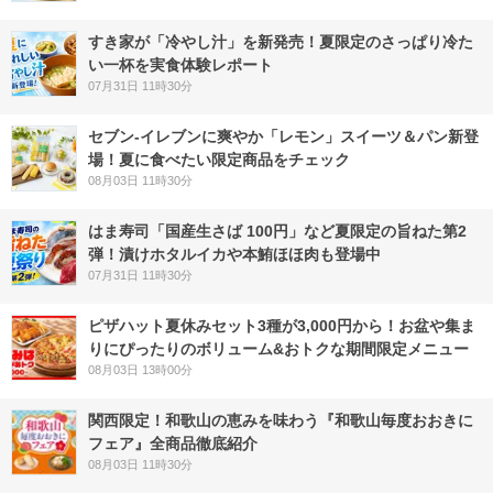
すき家が「冷やし汁」を新発売！夏限定のさっぱり冷た
い一杯を実食体験レポート
07月31日 11時30分
セブン‐イレブンに爽やか「レモン」スイーツ＆パン新登
場！夏に食べたい限定商品をチェック
08月03日 11時30分
はま寿司「国産生さば 100円」など夏限定の旨ねた第2
弾！漬けホタルイカや本鮪ほほ肉も登場中
07月31日 11時30分
ピザハット夏休みセット3種が3,000円から！お盆や集ま
りにぴったりのボリューム&おトクな期間限定メニュー
08月03日 13時00分
関西限定！和歌山の恵みを味わう『和歌山毎度おおきに
フェア』全商品徹底紹介
08月03日 11時30分