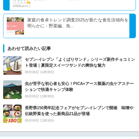
家庭の食卓トレンド調査2025が新たな食生活傾向を
明らかに - 野菜編、魚...
あわせて読みたい記事
セブン‐イレブン「よくばりサンド」シリーズ新作チョコミン
ト登場｜夏限定スイーツサンドの爽快な魅力
08月06日 11時30分
虫が苦手な初心者も安心！PICA×アース製薬の虫ケアステー
ションで快適キャンプ体験
08月05日 11時30分
長野県150周年記念フェアがセブン-イレブンで開催 味噌や
伝統野菜を使った新商品21品が登場
08月04日 11時30分