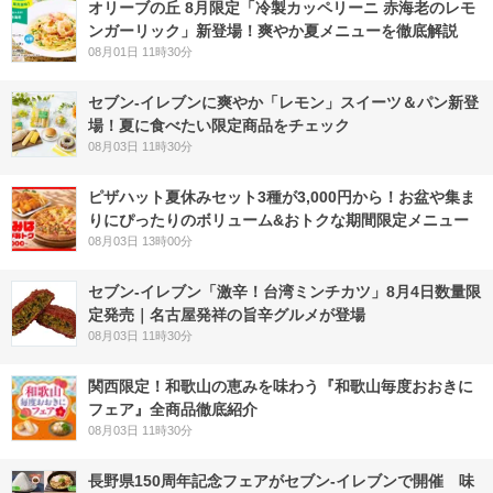
オリーブの丘 8月限定「冷製カッペリーニ 赤海老のレモ
ンガーリック」新登場！爽やか夏メニューを徹底解説
08月01日 11時30分
セブン‐イレブンに爽やか「レモン」スイーツ＆パン新登
場！夏に食べたい限定商品をチェック
08月03日 11時30分
ピザハット夏休みセット3種が3,000円から！お盆や集ま
りにぴったりのボリューム&おトクな期間限定メニュー
08月03日 13時00分
セブン-イレブン「激辛！台湾ミンチカツ」8月4日数量限
定発売｜名古屋発祥の旨辛グルメが登場
08月03日 11時30分
関西限定！和歌山の恵みを味わう『和歌山毎度おおきに
フェア』全商品徹底紹介
08月03日 11時30分
長野県150周年記念フェアがセブン-イレブンで開催 味