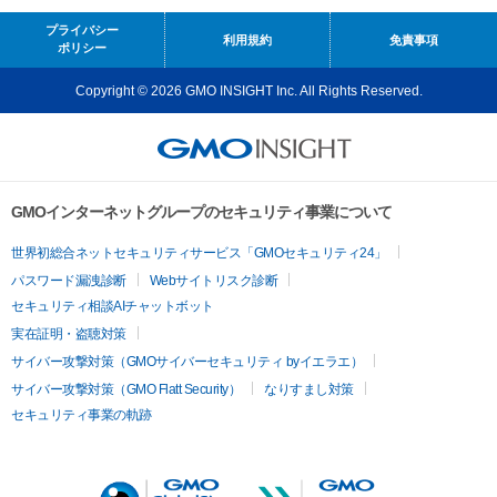
プライバシー
利用規約
免責事項
ポリシー
Copyright © 2026 GMO INSIGHT Inc. All Rights Reserved.
GMOインターネットグループのセキュリティ事業について
世界初総合ネットセキュリティサービス「GMOセキュリティ24」
パスワード漏洩診断
Webサイトリスク診断
セキュリティ相談AIチャットボット
実在証明・盗聴対策
サイバー攻撃対策（GMOサイバーセキュリティ byイエラエ）
サイバー攻撃対策（GMO Flatt Security）
なりすまし対策
セキュリティ事業の軌跡