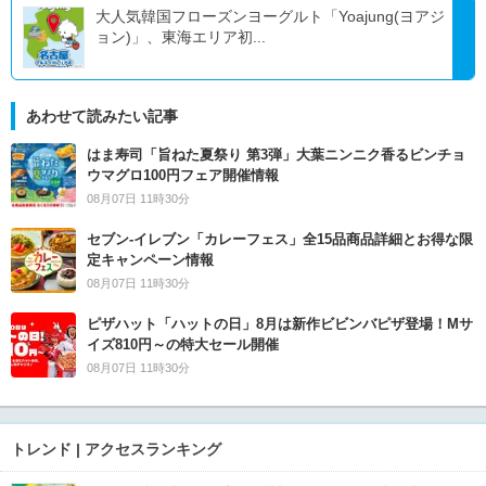
大人気韓国フローズンヨーグルト「Yoajung(ヨアジ
ョン)」、東海エリア初...
あわせて読みたい記事
はま寿司「旨ねた夏祭り 第3弾」大葉ニンニク香るビンチョ
ウマグロ100円フェア開催情報
08月07日 11時30分
セブン‐イレブン「カレーフェス」全15品商品詳細とお得な限
定キャンペーン情報
08月07日 11時30分
ピザハット「ハットの日」8月は新作ビビンバピザ登場！Mサ
イズ810円～の特大セール開催
08月07日 11時30分
トレンド | アクセスランキング