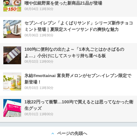
噌や伝統野菜を使った新商品21品が登場
08月04日 11時30分
セブン‐イレブン「よくばりサンド」シリーズ新作チョコ
ミント登場｜夏限定スイーツサンドの爽快な魅力
08月06日 11時30分
100均に便利なの出たよ～「1本丸ごとはかさばるの
よ…」小分けにしてスッキリ持ち運べる板
08月02日 11時00分
氷結®mottainai 富良野メロンがセブン‐イレブン限定で
新登場！
08月03日 11時30分
1枚22円って衝撃…100均で買えるとは思ってなかった衛
生グッズ
08月01日 11時00分
ページの先頭へ