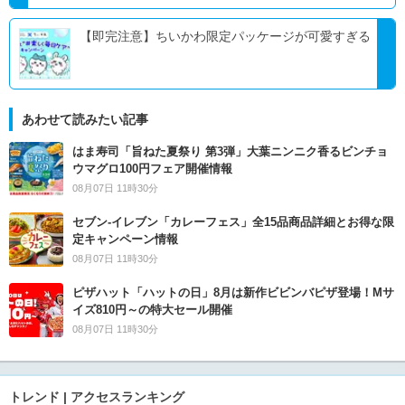
【即完注意】ちいかわ限定パッケージが可愛すぎる
あわせて読みたい記事
はま寿司「旨ねた夏祭り 第3弾」大葉ニンニク香るビンチョ
ウマグロ100円フェア開催情報
08月07日 11時30分
セブン‐イレブン「カレーフェス」全15品商品詳細とお得な限
定キャンペーン情報
08月07日 11時30分
ピザハット「ハットの日」8月は新作ビビンバピザ登場！Mサ
イズ810円～の特大セール開催
08月07日 11時30分
トレンド | アクセスランキング