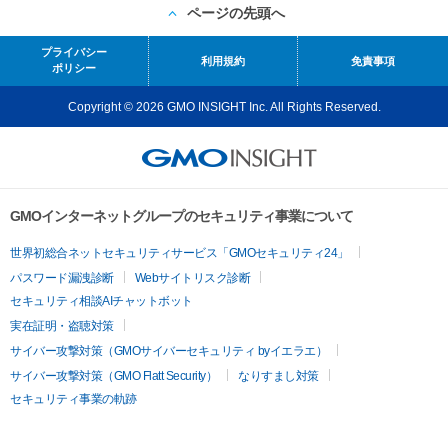
ページの先頭へ
プライバシー
利用規約
免責事項
ポリシー
Copyright © 2026 GMO INSIGHT Inc. All Rights Reserved.
GMOインターネットグループのセキュリティ事業について
世界初総合ネットセキュリティサービス「GMOセキュリティ24」
パスワード漏洩診断
Webサイトリスク診断
セキュリティ相談AIチャットボット
実在証明・盗聴対策
サイバー攻撃対策（GMOサイバーセキュリティ byイエラエ）
サイバー攻撃対策（GMO Flatt Security）
なりすまし対策
セキュリティ事業の軌跡