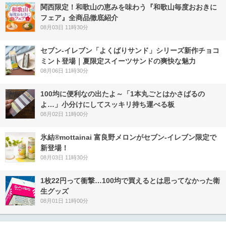
関西限定！和歌山の恵みを味わう『和歌山毎度おおきに
フェア』全商品徹底紹介
08月03日 11時30分
セブン‐イレブン「よくばりサンド」シリーズ新作チョコ
ミント登場｜夏限定スイーツサンドの爽快な魅力
08月06日 11時30分
100均に便利なの出たよ～「1本丸ごとはかさばるの
よ…」小分けにしてスッキリ持ち運べる板
08月02日 11時00分
氷結®mottainai 富良野メロンがセブン‐イレブン限定で
新登場！
08月03日 11時30分
1枚22円って衝撃…100均で買えるとは思ってなかった衛
生グッズ
08月01日 11時00分