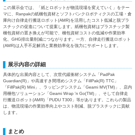
この展示会では、「紙とロボットが物流現場を変えていく」をテー
マに、Ranpakの紙梱包資材とソフトバンクロボティクスの工場・倉
庫向け自律走行搬送ロボット(AMR)を活用したコスト低減と脱プラ
スチックの促進について提案します。紙梱包資材はプラスチック製
梱包資材の置き換えが可能で、梱包資材コストの低減や作業効率
化、GHG排出量削減につながります。一方、自律走行搬送ロボット
(AMR)は人手不足解消と業務効率化を強力にサポートします。
展示內容の詳細
具体的な出展内容として、次世代緩衝材システム「PadPak
Guardian(R)」や高速すき間埋めシステム「FillPak(R) TTC」
「FillPak(R) Mini」、ラッピングシステム「Geami MV(TM)」、店内
用梱包ソリューション「Geami Wrap 'n Go(TM)」、そして自律走
行搬送ロボット(AMR)「PUDU T300」等があります。これらの製品
は、物流現場の作業効率向上やコスト削減、脱プラスチックに貢献
します。
まとめ