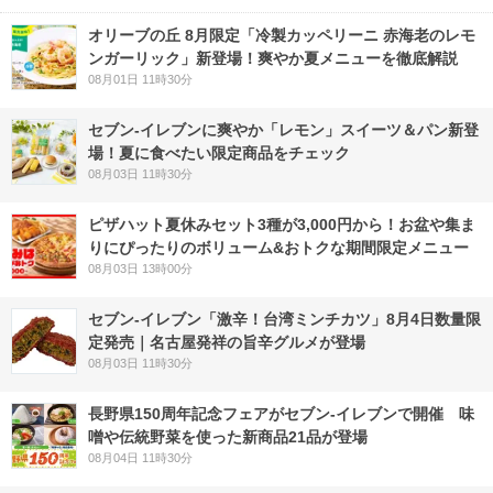
オリーブの丘 8月限定「冷製カッペリーニ 赤海老のレモ
ンガーリック」新登場！爽やか夏メニューを徹底解説
08月01日 11時30分
セブン‐イレブンに爽やか「レモン」スイーツ＆パン新登
場！夏に食べたい限定商品をチェック
08月03日 11時30分
ピザハット夏休みセット3種が3,000円から！お盆や集ま
りにぴったりのボリューム&おトクな期間限定メニュー
08月03日 13時00分
セブン-イレブン「激辛！台湾ミンチカツ」8月4日数量限
定発売｜名古屋発祥の旨辛グルメが登場
08月03日 11時30分
長野県150周年記念フェアがセブン-イレブンで開催 味
噌や伝統野菜を使った新商品21品が登場
08月04日 11時30分