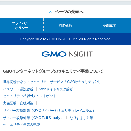
ページの先頭へ
プライバシー
利用規約
免責事項
ポリシー
Copyright © 2026 GMO INSIGHT Inc. All Rights Reserved.
GMOインターネットグループのセキュリティ事業について
世界初総合ネットセキュリティサービス「GMOセキュリティ24」
パスワード漏洩診断
Webサイトリスク診断
セキュリティ相談AIチャットボット
実在証明・盗聴対策
サイバー攻撃対策（GMOサイバーセキュリティ byイエラエ）
サイバー攻撃対策（GMO Flatt Security）
なりすまし対策
セキュリティ事業の軌跡