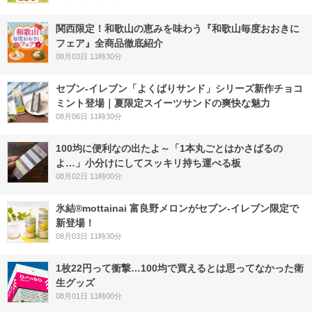
関西限定！和歌山の恵みを味わう『和歌山毎度おおきに
フェア』全商品徹底紹介
08月03日 11時30分
セブン‐イレブン「よくばりサンド」シリーズ新作チョコ
ミント登場｜夏限定スイーツサンドの爽快な魅力
08月06日 11時30分
100均に便利なの出たよ～「1本丸ごとはかさばるの
よ…」小分けにしてスッキリ持ち運べる板
08月02日 11時00分
氷結®mottainai 富良野メロンがセブン‐イレブン限定で
新登場！
08月03日 11時30分
1枚22円って衝撃…100均で買えるとは思ってなかった衛
生グッズ
08月01日 11時00分