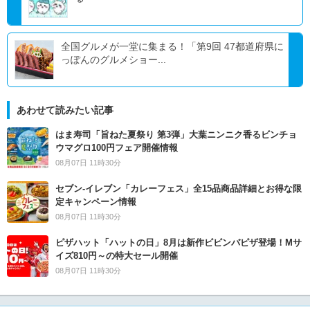
全国グルメが一堂に集まる！「第9回 47都道府県に
っぽんのグルメショー...
あわせて読みたい記事
はま寿司「旨ねた夏祭り 第3弾」大葉ニンニク香るビンチョ
ウマグロ100円フェア開催情報
08月07日 11時30分
セブン‐イレブン「カレーフェス」全15品商品詳細とお得な限
定キャンペーン情報
08月07日 11時30分
ピザハット「ハットの日」8月は新作ビビンバピザ登場！Mサ
イズ810円～の特大セール開催
08月07日 11時30分