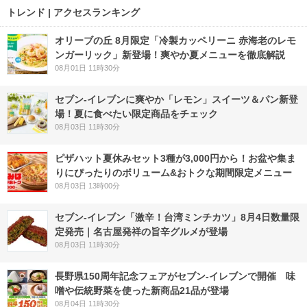
トレンド | アクセスランキング
オリーブの丘 8月限定「冷製カッペリーニ 赤海老のレモ
ンガーリック」新登場！爽やか夏メニューを徹底解説
08月01日 11時30分
セブン‐イレブンに爽やか「レモン」スイーツ＆パン新登
場！夏に食べたい限定商品をチェック
08月03日 11時30分
ピザハット夏休みセット3種が3,000円から！お盆や集ま
りにぴったりのボリューム&おトクな期間限定メニュー
08月03日 13時00分
セブン-イレブン「激辛！台湾ミンチカツ」8月4日数量限
定発売｜名古屋発祥の旨辛グルメが登場
08月03日 11時30分
長野県150周年記念フェアがセブン-イレブンで開催 味
噌や伝統野菜を使った新商品21品が登場
08月04日 11時30分