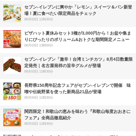
セブン‐イレブンに爽やか「レモン」スイーツ＆パン新登
場！夏に食べたい限定商品をチェック
08月03日 11時30分
ピザハット夏休みセット3種が3,000円から！お盆や集ま
りにぴったりのボリューム&おトクな期間限定メニュー
08月03日 13時00分
セブン-イレブン「激辛！台湾ミンチカツ」8月4日数量限
定発売｜名古屋発祥の旨辛グルメが登場
08月03日 11時30分
長野県150周年記念フェアがセブン-イレブンで開催 味
噌や伝統野菜を使った新商品21品が登場
08月04日 11時30分
関西限定！和歌山の恵みを味わう『和歌山毎度おおきに
フェア』全商品徹底紹介
08月03日 11時30分