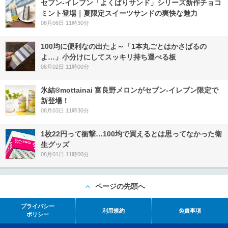
セブン‐イレブン「よくばりサンド」シリーズ新作チョコ
ミント登場｜夏限定スイーツサンドの爽快な魅力
08月06日 11時30分
100均に便利なの出たよ～「1本丸ごとはかさばるの
よ…」小分けにしてスッキリ持ち運べる板
08月02日 11時00分
氷結®mottainai 富良野メロンがセブン‐イレブン限定で
新登場！
08月03日 11時30分
1枚22円って衝撃…100均で買えるとは思ってなかった衛
生グッズ
08月01日 11時00分
ページの先頭へ
プライバシー
利用規約
免責事項
ポリシー