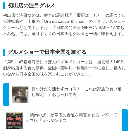
初出店の注目グルメ
初出店で注目なのは、熊本の馬肉料理「饗応はしもと」の馬づくし
管理御膳や、山形の「Ora da cacao ＆ chou」のラフランスシュー
クリームなどです。また、「日本名門酒会 NIPPON SAKE 47 立ち
呑み処」では、選りすぐりの日本酒をグルメと一緒に味わえます。
グルメショーで日本全国を旅する
「第9回 47都道府県にっぽんのグルメショー」は、過去最大149店
舗が出店する食の祭典。全国の美味しい料理が一堂に会し、都内に
いながら日本全国の味を楽しむことができます。
見つけたら迷わずカゴIN！「これは家族分買い足
し確定！」おしゃれで高...
「焼肉の虎」が帯広の食通を興奮させる! パワーア
ップ版「ラムジンギス...