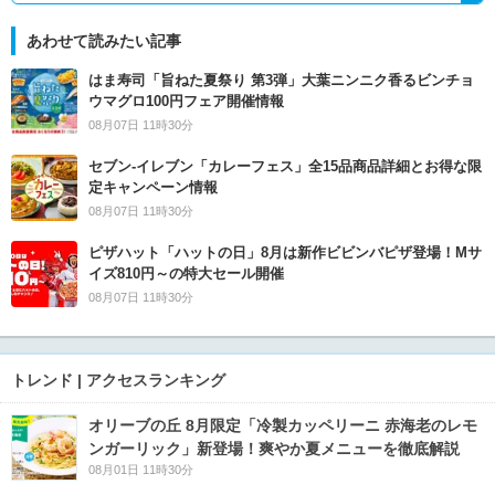
あわせて読みたい記事
はま寿司「旨ねた夏祭り 第3弾」大葉ニンニク香るビンチョ
ウマグロ100円フェア開催情報
08月07日 11時30分
セブン‐イレブン「カレーフェス」全15品商品詳細とお得な限
定キャンペーン情報
08月07日 11時30分
ピザハット「ハットの日」8月は新作ビビンバピザ登場！Mサ
イズ810円～の特大セール開催
08月07日 11時30分
トレンド | アクセスランキング
オリーブの丘 8月限定「冷製カッペリーニ 赤海老のレモ
ンガーリック」新登場！爽やか夏メニューを徹底解説
08月01日 11時30分