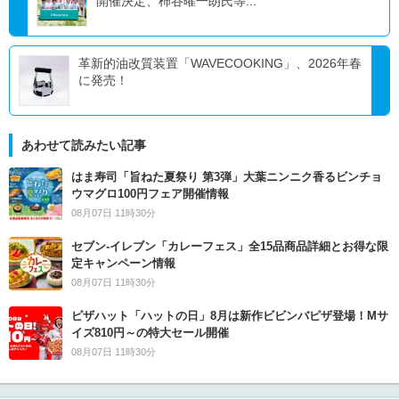
開催決定、柿谷曜一朗氏等...
革新的油改質装置「WAVECOOKING」、2026年春
に発売！
あわせて読みたい記事
はま寿司「旨ねた夏祭り 第3弾」大葉ニンニク香るビンチョ
ウマグロ100円フェア開催情報
08月07日 11時30分
セブン‐イレブン「カレーフェス」全15品商品詳細とお得な限
定キャンペーン情報
08月07日 11時30分
ピザハット「ハットの日」8月は新作ビビンバピザ登場！Mサ
イズ810円～の特大セール開催
08月07日 11時30分