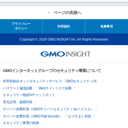
ページの先頭へ
プライバシー
利用規約
免責事項
ポリシー
Copyright © 2026 GMO INSIGHT Inc. All Rights Reserved.
GMOインターネットグループのセキュリティ事業について
世界初総合ネットセキュリティサービス「GMOセキュリティ24」
パスワード漏洩診断
Webサイトリスク診断
セキュリティ相談AIチャットボット
実在証明・盗聴対策
サイバー攻撃対策（GMOサイバーセキュリティ byイエラエ）
サイバー攻撃対策（GMO Flatt Security）
なりすまし対策
セキュリティ事業の軌跡