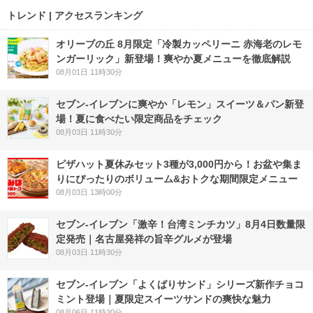
トレンド | アクセスランキング
オリーブの丘 8月限定「冷製カッペリーニ 赤海老のレモ
ンガーリック」新登場！爽やか夏メニューを徹底解説
08月01日 11時30分
セブン‐イレブンに爽やか「レモン」スイーツ＆パン新登
場！夏に食べたい限定商品をチェック
08月03日 11時30分
ピザハット夏休みセット3種が3,000円から！お盆や集ま
りにぴったりのボリューム&おトクな期間限定メニュー
08月03日 13時00分
セブン-イレブン「激辛！台湾ミンチカツ」8月4日数量限
定発売｜名古屋発祥の旨辛グルメが登場
08月03日 11時30分
セブン‐イレブン「よくばりサンド」シリーズ新作チョコ
ミント登場｜夏限定スイーツサンドの爽快な魅力
08月06日 11時30分