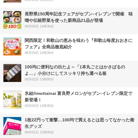
長野県150周年記念フェアがセブン-イレブンで開催 味
噌や伝統野菜を使った新商品21品が登場
08月04日 11時30分
関西限定！和歌山の恵みを味わう『和歌山毎度おおきに
フェア』全商品徹底紹介
08月03日 11時30分
100均に便利なの出たよ～「1本丸ごとはかさばるの
よ…」小分けにしてスッキリ持ち運べる板
08月02日 11時00分
氷結®mottainai 富良野メロンがセブン‐イレブン限定で
新登場！
08月03日 11時30分
1枚22円って衝撃…100均で買えるとは思ってなかった衛
生グッズ
08月01日 11時00分