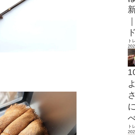
ト
202
ト
202