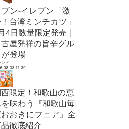
セブン-イレブン「激
辛！台湾ミンチカツ」
8月4日数量限定発売｜
名古屋発祥の旨辛グル
メが登場
レンド
6-08-03 11:30
関西限定！和歌山の恵
みを味わう『和歌山毎
度おおきにフェア』全
商品徹底紹介