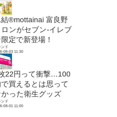
結®mottainai 富良野
メロンがセブン‐イレブ
ン限定で新登場！
レンド
6-08-03 11:30
枚22円って衝撃…100
均で買えるとは思って
なかった衛生グッズ
レンド
6-08-01 11:00