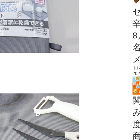
ト
202