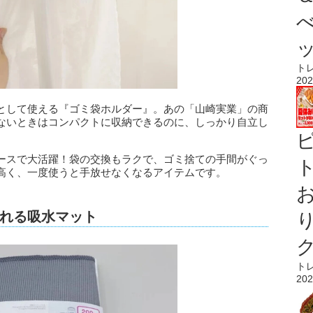
ト
202
として使える『ゴミ袋ホルダー』。あの「山崎実業」の商
ないときはコンパクトに収納できるのに、しっかり自立し
ースで大活躍！袋の交換もラクで、ゴミ捨ての手間がぐっ
ト
高く、一度使うと手放せなくなるアイテムです。
れる吸水マット
ト
202