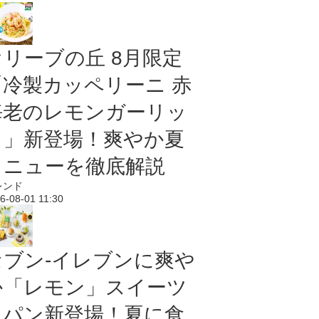
オリーブの丘 8月限定
「冷製カッペリーニ 赤
海老のレモンガーリッ
ク」新登場！爽やか夏
メニューを徹底解説
レンド
6-08-01 11:30
セブン‐イレブンに爽や
か「レモン」スイーツ
＆パン新登場！夏に食