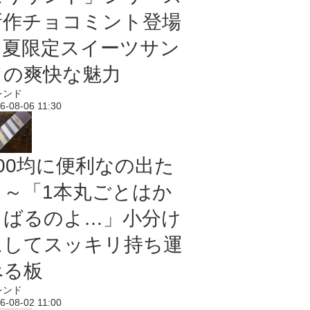
新作チョコミント登場
｜夏限定スイーツサン
ドの爽快な魅力
レンド
6-08-06 11:30
100均に便利なの出た
よ～「1本丸ごとはか
さばるのよ…」小分け
にしてスッキリ持ち運
べる板
レンド
6-08-02 11:00