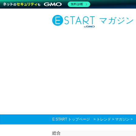
無料診断
マガジン
E START トップページ
>
トレンド
>
マガジン
総合