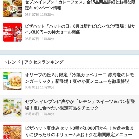
セブン‐イレブン「カレーフェス」全15品商品詳細とお得な限
定キャンペーン情報
08月07日 11時30分
ピザハット「ハットの日」8月は新作ビビンバピザ登場！Mサ
イズ810円～の特大セール開催
08月07日 11時30分
トレンド | アクセスランキング
オリーブの丘 8月限定「冷製カッペリーニ 赤海老のレモ
ンガーリック」新登場！爽やか夏メニューを徹底解説
08月01日 11時30分
セブン‐イレブンに爽やか「レモン」スイーツ＆パン新登
場！夏に食べたい限定商品をチェック
08月03日 11時30分
ピザハット夏休みセット3種が3,000円から！お盆や集ま
りにぴったりのボリューム&おトクな期間限定メニュー