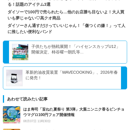
る！話題のアイテム3選
ダイソーで100円で売られたら…他のお店勝ち目ないよ！大人買
いも夢じゃない♡高クオ商品
ダイソーさん通すだけっていいじゃん！「傷つくの嫌！」って人
に推したい便利なバンド
子供たちが熱戦展開！「ハイセンスカップU12」
開催決定、柿谷曜一朗氏等...
革新的油改質装置「WAVECOOKING」、2026年春
に発売！
あわせて読みたい記事
はま寿司「旨ねた夏祭り 第3弾」大葉ニンニク香るビンチョ
ウマグロ100円フェア開催情報
08月07日 11時30分