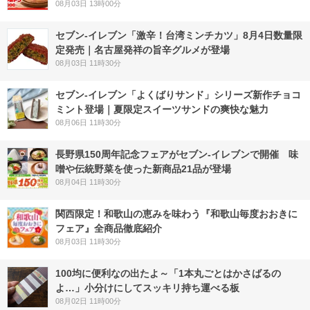
08月03日 13時00分
セブン-イレブン「激辛！台湾ミンチカツ」8月4日数量限
定発売｜名古屋発祥の旨辛グルメが登場
08月03日 11時30分
セブン‐イレブン「よくばりサンド」シリーズ新作チョコ
ミント登場｜夏限定スイーツサンドの爽快な魅力
08月06日 11時30分
長野県150周年記念フェアがセブン-イレブンで開催 味
噌や伝統野菜を使った新商品21品が登場
08月04日 11時30分
関西限定！和歌山の恵みを味わう『和歌山毎度おおきに
フェア』全商品徹底紹介
08月03日 11時30分
100均に便利なの出たよ～「1本丸ごとはかさばるの
よ…」小分けにしてスッキリ持ち運べる板
08月02日 11時00分