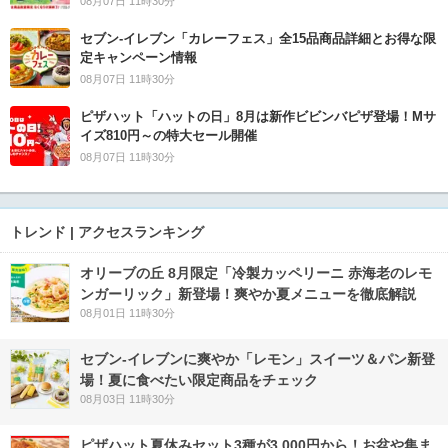
08月07日 11時30分
セブン‐イレブン「カレーフェス」全15品商品詳細とお得な限
定キャンペーン情報
08月07日 11時30分
ピザハット「ハットの日」8月は新作ビビンバピザ登場！Mサ
イズ810円～の特大セール開催
08月07日 11時30分
トレンド | アクセスランキング
オリーブの丘 8月限定「冷製カッペリーニ 赤海老のレモ
ンガーリック」新登場！爽やか夏メニューを徹底解説
08月01日 11時30分
セブン‐イレブンに爽やか「レモン」スイーツ＆パン新登
場！夏に食べたい限定商品をチェック
08月03日 11時30分
ピザハット夏休みセット3種が3,000円から！お盆や集ま