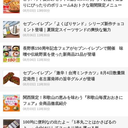
りにぴったりのボリューム&おトクな期間限定メニュー
08月03日 13時00分
セブン‐イレブン「よくばりサンド」シリーズ新作チョコ
ミント登場｜夏限定スイーツサンドの爽快な魅力
08月06日 11時30分
長野県150周年記念フェアがセブン-イレブンで開催 味
噌や伝統野菜を使った新商品21品が登場
08月04日 11時30分
セブン-イレブン「激辛！台湾ミンチカツ」8月4日数量限
定発売｜名古屋発祥の旨辛グルメが登場
08月03日 11時30分
関西限定！和歌山の恵みを味わう『和歌山毎度おおきに
フェア』全商品徹底紹介
08月03日 11時30分
100均に便利なの出たよ～「1本丸ごとはかさばるの