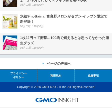
よ…」小分けにしてスッキリ持ち運べる板
08月02日 11時00分
氷結®mottainai 富良野メロンがセブン‐イレブン限定で
新登場！
08月03日 11時30分
1枚22円って衝撃…100均で買えるとは思ってなかった衛
生グッズ
08月01日 11時00分
ページの先頭へ
プライバシー
利用規約
免責事項
ポリシー
Copyright © 2026 GMO INSIGHT Inc. All Rights Reserved.