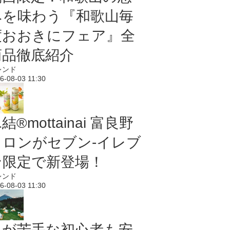
みを味わう『和歌山毎
度おおきにフェア』全
商品徹底紹介
レンド
6-08-03 11:30
結®mottainai 富良野
メロンがセブン‐イレブ
ン限定で新登場！
レンド
6-08-03 11:30
虫が苦手な初心者も安