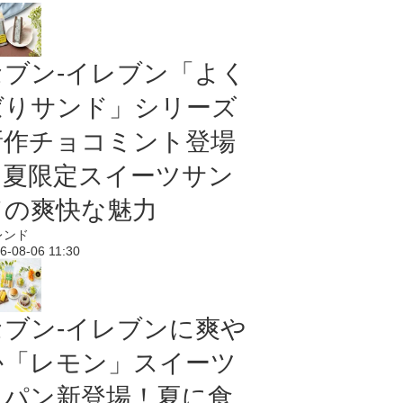
セブン‐イレブン「よく
ばりサンド」シリーズ
新作チョコミント登場
｜夏限定スイーツサン
ドの爽快な魅力
レンド
6-08-06 11:30
セブン‐イレブンに爽や
か「レモン」スイーツ
＆パン新登場！夏に食