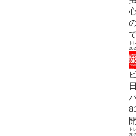
心
ト
202
ト
202