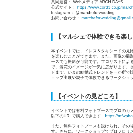
共同運営： Webメディア ARCH DAYS
公式サイト：
https://www.cord3.co.jp/marc
Instagram： @marcheforwedding
お問い合わせ：
marcheforwedding@gmail
【マルシェで体験できる楽し
本イベントでは、ドレス＆タキシードの見
を楽しむことができます。また、画像の撮
ースでも撮影が可能です。フロリストによ
で、装花のイメージが一気に広がります。
ドまで、いまの結婚式トレンドを一か所で
ョップ出展や親子で体験できるワークショ
【イベントの見どころ】
イベントでは有料フォトブースでプロのカ
以下のURLで購入できます：
https://mfwpho
また、無料フォトブースも設けられ、その
す。さらに、ワークショップでプロフロリ