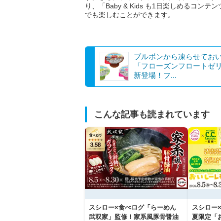
り、「Baby & Kids も1日楽しめる
でも楽しむことができます。
ブルボンから凍らせてお
「フローズンフロートゼ
新登場！フ...
こんな記事も読まれています
スシロー×食べログ「らーめん
スシロー×
武双家」監修！家系風豚骨醤油
夏限定「