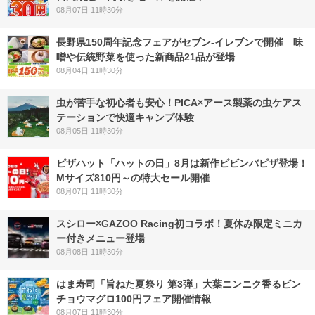
08月07日 11時30分
長野県150周年記念フェアがセブン-イレブンで開催 味
噌や伝統野菜を使った新商品21品が登場
08月04日 11時30分
虫が苦手な初心者も安心！PICA×アース製薬の虫ケアス
テーションで快適キャンプ体験
08月05日 11時30分
ピザハット「ハットの日」8月は新作ビビンバピザ登場！
Mサイズ810円～の特大セール開催
08月07日 11時30分
スシロー×GAZOO Racing初コラボ！夏休み限定ミニカ
ー付きメニュー登場
08月08日 11時30分
はま寿司「旨ねた夏祭り 第3弾」大葉ニンニク香るビン
チョウマグロ100円フェア開催情報
08月07日 11時30分