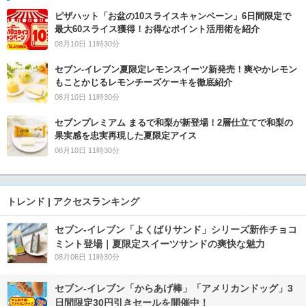
ピザハット「お盆の10スライスキャンペーン」6日間限定で
最大60スライス獲得！お得なポイント活用術を紹介
08月10日 11時30分
セブン‐イレブン夏限定レモンスイーツ新発売！爽やかレモン
もことかじるレモンチーズケーキを徹底紹介
08月10日 11時30分
セブンプレミアム まるで和梨が新登場！2層仕立てで和梨の
果実感を忠実再現した夏限定アイス
08月10日 11時30分
トレンド | アクセスランキング
セブン‐イレブン「よくばりサンド」シリーズ新作チョコ
ミント登場｜夏限定スイーツサンドの爽快な魅力
08月06日 11時30分
セブン‐イレブン「からあげ棒」「アメリカンドッグ」3
日間限定30円引きセールを開催中！