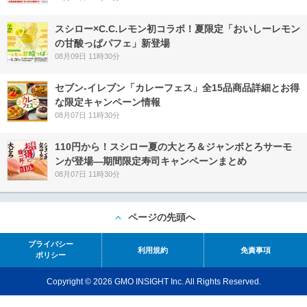
スシロー×C.C.レモン初コラボ！夏限定「おいしーレモン
の甘酸っぱパフェ」新登場
08月09日 11時30分
セブン‐イレブン「カレーフェス」全15品商品詳細とお得
な限定キャンペーン情報
08月07日 11時30分
110円から！スシロー夏の大とろ＆ジャンボとろサーモ
ンが登場―期間限定寿司キャンペーンまとめ
08月07日 11時30分
ページの先頭へ
プライバシー
利用規約
免責事項
ポリシー
Copyright © 2026 GMO INSIGHT Inc. All Rights Reserved.