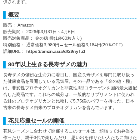
供されます。
概要
販売： Amazon
販売期間： 2026年3月31日～4月6日
販売対象商品： 金の穂 極(1袋60粒入り)
特別価格： 通常価格3,980円→セール価格3,184円(20％OFF)
詳細URL：
https://amzn.asia/d/29nyTZI
80年以上生きる長寿ザメの魅力
長寿ザメの強靭な生命力に着目し、国産長寿ザメを専門に取り扱っ
た健康食品を展開している元気屋。その一品である「金の穂・極」
は、非変性プロテオグリカンと非変性II型コラーゲンを国内最大級配
合した商品です。これらの成分は、一般的なサプリメントに使われ
る鮭のプロテオグリカンと比較して5.75倍のパワーを持った、日本
古来の長寿ザメ由来のプロテオグリカンを含んでいます。
花見応援セールの開催
花見シーズンに合わせて開催するこのセールは、頑張ってお弁当を
作ったり、親子3代で楽しんだり、思い出を作りたい人たちに向けた