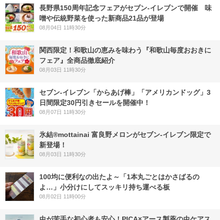
長野県150周年記念フェアがセブン-イレブンで開催 味
噌や伝統野菜を使った新商品21品が登場
08月04日 11時30分
関西限定！和歌山の恵みを味わう『和歌山毎度おおきに
フェア』全商品徹底紹介
08月03日 11時30分
セブン‐イレブン「からあげ棒」「アメリカンドッグ」3
日間限定30円引きセールを開催中！
08月07日 11時30分
氷結®mottainai 富良野メロンがセブン‐イレブン限定で
新登場！
08月03日 11時30分
100均に便利なの出たよ～「1本丸ごとはかさばるの
よ…」小分けにしてスッキリ持ち運べる板
08月02日 11時00分
虫が苦手な初心者も安心！PICA×アース製薬の虫ケアス