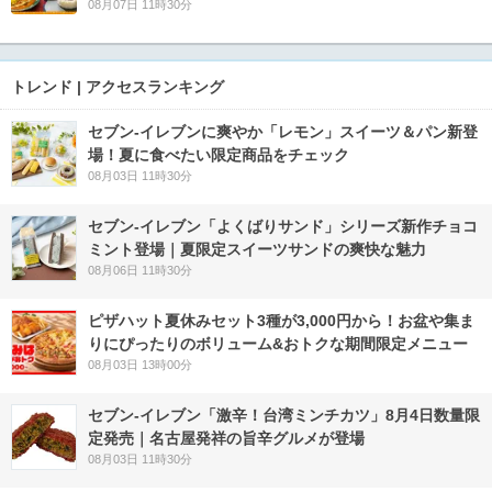
08月07日 11時30分
トレンド | アクセスランキング
セブン‐イレブンに爽やか「レモン」スイーツ＆パン新登
場！夏に食べたい限定商品をチェック
08月03日 11時30分
セブン‐イレブン「よくばりサンド」シリーズ新作チョコ
ミント登場｜夏限定スイーツサンドの爽快な魅力
08月06日 11時30分
ピザハット夏休みセット3種が3,000円から！お盆や集ま
りにぴったりのボリューム&おトクな期間限定メニュー
08月03日 13時00分
セブン-イレブン「激辛！台湾ミンチカツ」8月4日数量限
定発売｜名古屋発祥の旨辛グルメが登場
08月03日 11時30分