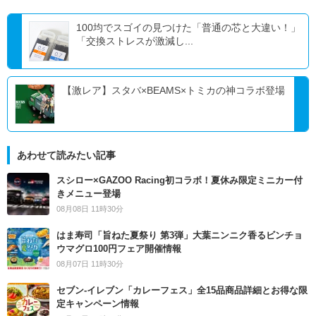
100均でスゴイの見つけた「普通の芯と大違い！」
「交換ストレスが激減し...
【激レア】スタバ×BEAMS×トミカの神コラボ登場
あわせて読みたい記事
スシロー×GAZOO Racing初コラボ！夏休み限定ミニカー付
きメニュー登場
08月08日 11時30分
はま寿司「旨ねた夏祭り 第3弾」大葉ニンニク香るビンチョ
ウマグロ100円フェア開催情報
08月07日 11時30分
セブン‐イレブン「カレーフェス」全15品商品詳細とお得な限
定キャンペーン情報