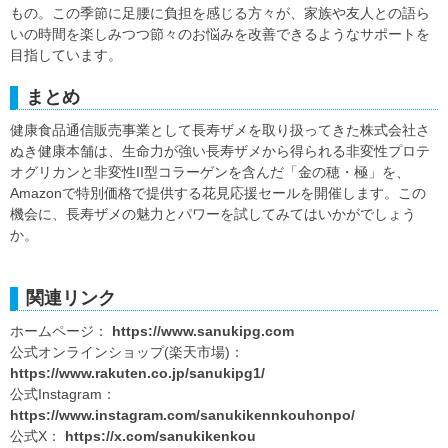
もの。この季節に足腰に負担を感じる方々が、家族や友人との語ら
いの時間を楽しみつつ節々のお悩みを改善できるようなサポートを
目指しています。
まとめ
健康食品通信販売事業として長寿ザメを取り扱ってきた株式会社さ
ぬき健康本舗は、生命力が強い長寿ザメから得られる非変性プロテ
オグリカンと非変性II型コラーゲンを含んだ「金の穂・極」を、
Amazonで特別価格で提供する花見応援セールを開催します。この
機会に、長寿ザメの魅力とパワーを試してみてはいかがでしょう
か。
関連リンク
ホームページ：
https://www.sanukipg.com
公式オンラインショップ(楽天市場)：
https://www.rakuten.co.jp/sanukipg1/
公式Instagram：
https://www.instagram.com/sanukikennkouhonpo/
公式X：
https://x.com/sanukikenkou