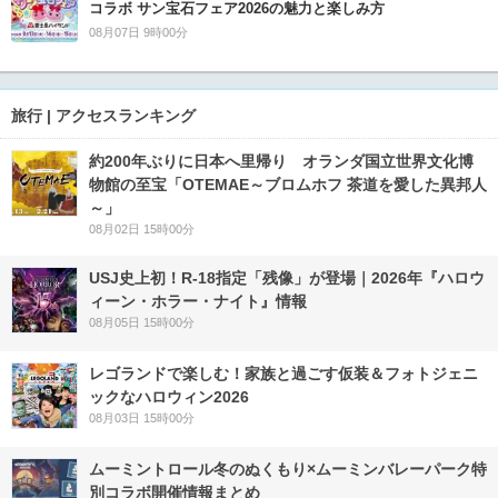
コラボ サン宝石フェア2026の魅力と楽しみ方
08月07日 9時00分
旅行 | アクセスランキング
約200年ぶりに日本へ里帰り オランダ国立世界文化博
物館の至宝「OTEMAE～ブロムホフ 茶道を愛した異邦人
～」
08月02日 15時00分
USJ史上初！R-18指定「残像」が登場｜2026年『ハロウ
ィーン・ホラー・ナイト』情報
08月05日 15時00分
レゴランドで楽しむ！家族と過ごす仮装＆フォトジェニ
ックなハロウィン2026
08月03日 15時00分
ムーミントロール冬のぬくもり×ムーミンバレーパーク特
別コラボ開催情報まとめ