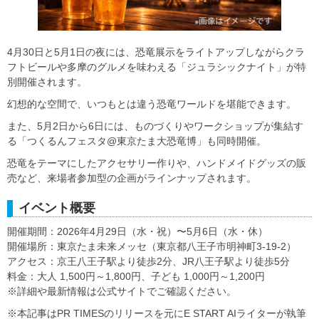
4月30日と5月1日の夜には、恐竜展示をライトアップしながらクラ
フトビールや多摩のグルメを味わえる「ジュラシックナイト」が特
別開催されます。
幻想的な空間で、いつもとは違う恐竜ワールドを堪能できます。
また、5月2日から6日には、ものづくりやワークショップが集結す
る「つくるんフェスタ@東京たま大恐竜博」も同時開催。
恐竜をテーマにしたアクセサリー作りや、ハンドメイドグッズの販
売など、来場者参加型の企画がラインナップされます。
イベント概要
開催期間：2026年4月29日（水・祝）〜5月6日（水・休）
開催場所：東京たま未来メッセ（東京都八王子市明神町3-19-2）
アクセス：京王八王子駅より徒歩2分、JR八王子駅より徒歩5分
料金：大人 1,500円～1,800円、子ども 1,000円～1,200円
※詳細や最新情報は公式サイトでご確認ください。
※本記事はPR TIMESのリリースを元にE START AIライターが執筆