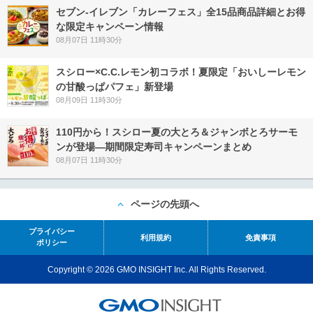
セブン‐イレブン「カレーフェス」全15品商品詳細とお得
な限定キャンペーン情報
08月07日 11時30分
スシロー×C.C.レモン初コラボ！夏限定「おいしーレモン
の甘酸っぱパフェ」新登場
08月09日 11時30分
110円から！スシロー夏の大とろ＆ジャンボとろサーモ
ンが登場―期間限定寿司キャンペーンまとめ
08月07日 11時30分
ページの先頭へ
プライバシー
利用規約
免責事項
ポリシー
Copyright © 2026 GMO INSIGHT Inc. All Rights Reserved.