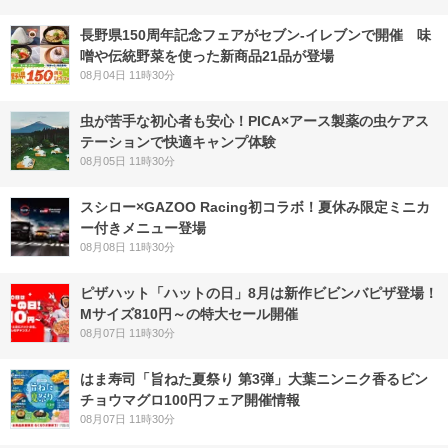
長野県150周年記念フェアがセブン-イレブンで開催 味
噌や伝統野菜を使った新商品21品が登場
08月04日 11時30分
虫が苦手な初心者も安心！PICA×アース製薬の虫ケアス
テーションで快適キャンプ体験
08月05日 11時30分
スシロー×GAZOO Racing初コラボ！夏休み限定ミニカ
ー付きメニュー登場
08月08日 11時30分
ピザハット「ハットの日」8月は新作ビビンバピザ登場！
Mサイズ810円～の特大セール開催
08月07日 11時30分
はま寿司「旨ねた夏祭り 第3弾」大葉ニンニク香るビン
チョウマグロ100円フェア開催情報
08月07日 11時30分