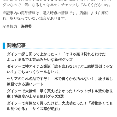
グンなので、気になるものは早めにチェックしてみてくださいね。
※記事内の商品情報は、購入時点の情報です。店舗により在庫切
れ、取り扱っていない場合があります。
記事協力：
海原藍
関連記事
ダイソー探し回ってよかった～！「そりゃ売り切れるわけだ
よ…」まるで工芸品みたいな新作グッズ
ダイソーに神アイテム爆誕「誰も言わないけど…結構面倒じゃな
い？」ごちゃつくツールを1つに！
セリアのこれ名品ですぞ！「水で書くから汚れない！」繰り返し
練習できる凄いシート
ダイソーで大後悔…早く買えばよかった！ペットボトル派の救世
主！快適度が上がる便利グッズ3選
ダイソーで何気なく買ったけど…大成功だった！「荷物多くても
即見つかる」「サイズ感が絶妙」