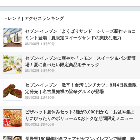
トレンド | アクセスランキング
セブン‐イレブン「よくばりサンド」シリーズ新作チョコ
ミント登場｜夏限定スイーツサンドの爽快な魅力
08月06日 11時30分
セブン‐イレブンに爽やか「レモン」スイーツ＆パン新登
場！夏に食べたい限定商品をチェック
08月03日 11時30分
セブン-イレブン「激辛！台湾ミンチカツ」8月4日数量限
定発売｜名古屋発祥の旨辛グルメが登場
08月03日 11時30分
ピザハット夏休みセット3種が3,000円から！お盆や集ま
りにぴったりのボリューム&おトクな期間限定メニュー
08月03日 13時00分
長野県150周年記念フェアがセブン-イレブンで開催 味