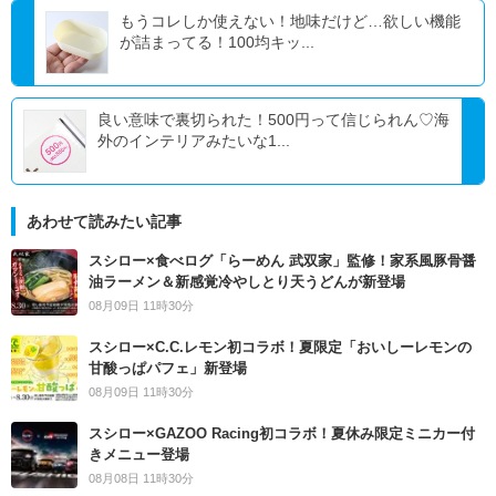
もうコレしか使えない！地味だけど…欲しい機能
が詰まってる！100均キッ...
良い意味で裏切られた！500円って信じられん♡海
外のインテリアみたいな1...
あわせて読みたい記事
スシロー×食べログ「らーめん 武双家」監修！家系風豚骨醤
油ラーメン＆新感覚冷やしとり天うどんが新登場
08月09日 11時30分
スシロー×C.C.レモン初コラボ！夏限定「おいしーレモンの
甘酸っぱパフェ」新登場
08月09日 11時30分
スシロー×GAZOO Racing初コラボ！夏休み限定ミニカー付
きメニュー登場
08月08日 11時30分