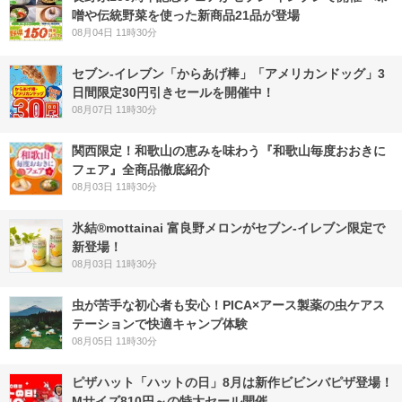
噌や伝統野菜を使った新商品21品が登場
08月04日 11時30分
セブン‐イレブン「からあげ棒」「アメリカンドッグ」3
日間限定30円引きセールを開催中！
08月07日 11時30分
関西限定！和歌山の恵みを味わう『和歌山毎度おおきに
フェア』全商品徹底紹介
08月03日 11時30分
氷結®mottainai 富良野メロンがセブン‐イレブン限定で
新登場！
08月03日 11時30分
虫が苦手な初心者も安心！PICA×アース製薬の虫ケアス
テーションで快適キャンプ体験
08月05日 11時30分
ピザハット「ハットの日」8月は新作ビビンバピザ登場！
Mサイズ810円～の特大セール開催