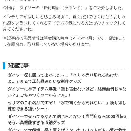
今回は、ダイソーの『掛け時計（ラウンド）』をご紹介しました。
インテリアが寂しいと感じる場所に、置くだけでさりげなくおしゃ
れ感をプラスしてくれるアイテム♡気になる方はぜひチェックして
みてくださいね。
※記事内の商品情報は筆者購入時点（2026年3月）です。店舗によ
り在庫切れ、取り扱っていない場合があります。
関連記事
ダイソー探し回ってよかった～！「そりゃ売り切れるわけだ
よ…」まるで工芸品みたいな新作グッズ
ダイソーに神アイテム爆誕「誰も言わないけど…結構面倒じゃな
い？」ごちゃつくツールを1つに！
セリアのこれ名品ですぞ！「水で書くから汚れない！」繰り返し
練習できる凄いシート
ダイソーで売ってるなんて信じられない！専門店なら1000円超え
そう…高機能すぎる収納グッズ
ダイソーで大後悔…早く買えばよかった！ペットボトル派の救世