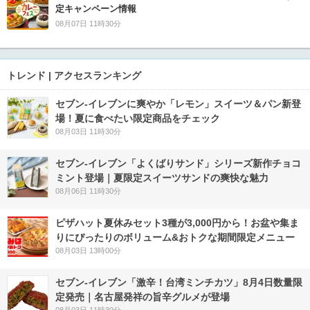
定キャンペーン情報
08月07日 11時30分
トレンド | アクセスランキング
セブン‐イレブンに爽やか「レモン」スイーツ＆パン新登
場！夏に食べたい限定商品をチェック
08月03日 11時30分
セブン‐イレブン「よくばりサンド」シリーズ新作チョコ
ミント登場｜夏限定スイーツサンドの爽快な魅力
08月06日 11時30分
ピザハット夏休みセット3種が3,000円から！お盆や集ま
りにぴったりのボリューム&おトクな期間限定メニュー
08月03日 13時00分
セブン-イレブン「激辛！台湾ミンチカツ」8月4日数量限
定発売｜名古屋発祥の旨辛グルメが登場