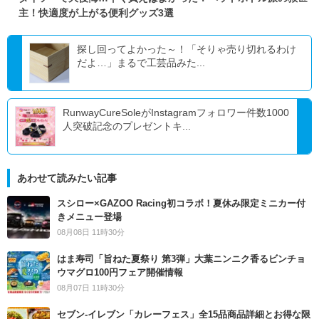
主！快適度が上がる便利グッズ3選
探し回ってよかった～！「そりゃ売り切れるわけ
だよ…」まるで工芸品みた...
RunwayCureSoleがInstagramフォロワー件数1000
人突破記念のプレゼントキ...
あわせて読みたい記事
スシロー×GAZOO Racing初コラボ！夏休み限定ミニカー付
きメニュー登場
08月08日 11時30分
はま寿司「旨ねた夏祭り 第3弾」大葉ニンニク香るビンチョ
ウマグロ100円フェア開催情報
08月07日 11時30分
セブン‐イレブン「カレーフェス」全15品商品詳細とお得な限