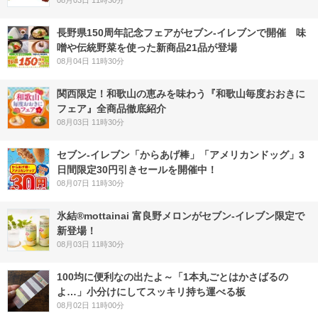
08月03日 11時30分
長野県150周年記念フェアがセブン-イレブンで開催 味
噌や伝統野菜を使った新商品21品が登場
08月04日 11時30分
関西限定！和歌山の恵みを味わう『和歌山毎度おおきに
フェア』全商品徹底紹介
08月03日 11時30分
セブン‐イレブン「からあげ棒」「アメリカンドッグ」3
日間限定30円引きセールを開催中！
08月07日 11時30分
氷結®mottainai 富良野メロンがセブン‐イレブン限定で
新登場！
08月03日 11時30分
100均に便利なの出たよ～「1本丸ごとはかさばるの
よ…」小分けにしてスッキリ持ち運べる板
08月02日 11時00分