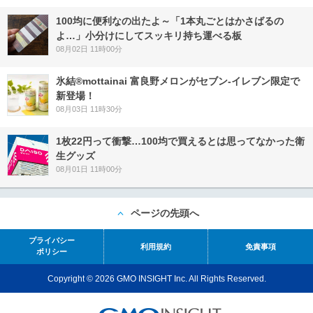
100均に便利なの出たよ～「1本丸ごとはかさばるの
よ…」小分けにしてスッキリ持ち運べる板
08月02日 11時00分
氷結®mottainai 富良野メロンがセブン‐イレブン限定で
新登場！
08月03日 11時30分
1枚22円って衝撃…100均で買えるとは思ってなかった衛
生グッズ
08月01日 11時00分
ページの先頭へ
プライバシー
利用規約
免責事項
ポリシー
Copyright © 2026 GMO INSIGHT Inc. All Rights Reserved.