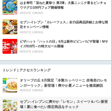
はま寿司「旨ねた夏祭り 第3弾」大葉ニンニク香るビンチョ
ウマグロ100円フェア開催情報
08月07日 11時30分
セブン‐イレブン「カレーフェス」全15品商品詳細とお得な限
定キャンペーン情報
08月07日 11時30分
ピザハット「ハットの日」8月は新作ビビンバピザ登場！Mサ
イズ810円～の特大セール開催
08月07日 11時30分
トレンド | アクセスランキング
オリーブの丘 8月限定「冷製カッペリーニ 赤海老のレモ
ンガーリック」新登場！爽やか夏メニューを徹底解説
08月01日 11時30分
セブン‐イレブンに爽やか「レモン」スイーツ＆パン新登
場！夏に食べたい限定商品をチェック