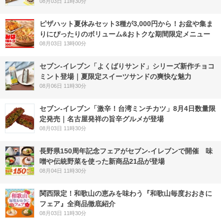
08月03日 11時30分
ピザハット夏休みセット3種が3,000円から！お盆や集ま
りにぴったりのボリューム&おトクな期間限定メニュー
08月03日 13時00分
セブン‐イレブン「よくばりサンド」シリーズ新作チョコ
ミント登場｜夏限定スイーツサンドの爽快な魅力
08月06日 11時30分
セブン-イレブン「激辛！台湾ミンチカツ」8月4日数量限
定発売｜名古屋発祥の旨辛グルメが登場
08月03日 11時30分
長野県150周年記念フェアがセブン-イレブンで開催 味
噌や伝統野菜を使った新商品21品が登場
08月04日 11時30分
関西限定！和歌山の恵みを味わう『和歌山毎度おおきに
フェア』全商品徹底紹介
08月03日 11時30分