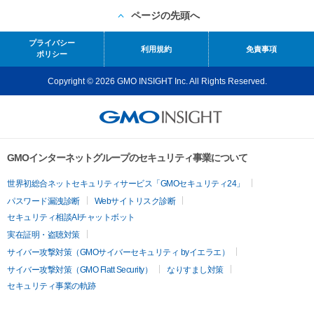
ページの先頭へ
プライバシー
利用規約
免責事項
ポリシー
Copyright © 2026 GMO INSIGHT Inc. All Rights Reserved.
GMOインターネットグループのセキュリティ事業について
世界初総合ネットセキュリティサービス「GMOセキュリティ24」
パスワード漏洩診断
Webサイトリスク診断
セキュリティ相談AIチャットボット
実在証明・盗聴対策
サイバー攻撃対策（GMOサイバーセキュリティ byイエラエ）
サイバー攻撃対策（GMO Flatt Security）
なりすまし対策
セキュリティ事業の軌跡