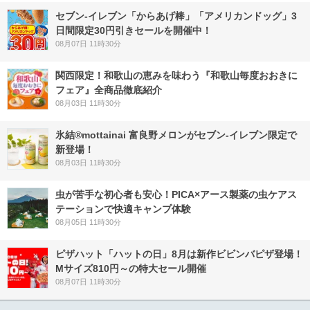
セブン‐イレブン「からあげ棒」「アメリカンドッグ」3
日間限定30円引きセールを開催中！
08月07日 11時30分
関西限定！和歌山の恵みを味わう『和歌山毎度おおきに
フェア』全商品徹底紹介
08月03日 11時30分
氷結®mottainai 富良野メロンがセブン‐イレブン限定で
新登場！
08月03日 11時30分
虫が苦手な初心者も安心！PICA×アース製薬の虫ケアス
テーションで快適キャンプ体験
08月05日 11時30分
ピザハット「ハットの日」8月は新作ビビンバピザ登場！
Mサイズ810円～の特大セール開催
08月07日 11時30分