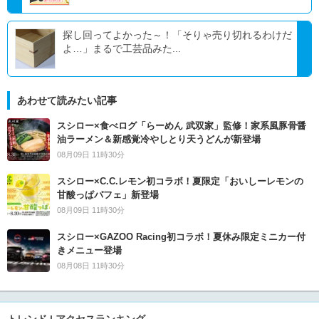
探し回ってよかった～！「そりゃ売り切れるわけだ
よ…」まるで工芸品みた...
あわせて読みたい記事
スシロー×食べログ「らーめん 武双家」監修！家系風豚骨醤
油ラーメン＆新感覚冷やしとり天うどんが新登場
08月09日 11時30分
スシロー×C.C.レモン初コラボ！夏限定「おいしーレモンの
甘酸っぱパフェ」新登場
08月09日 11時30分
スシロー×GAZOO Racing初コラボ！夏休み限定ミニカー付
きメニュー登場
08月08日 11時30分
トレンド | アクセスランキング