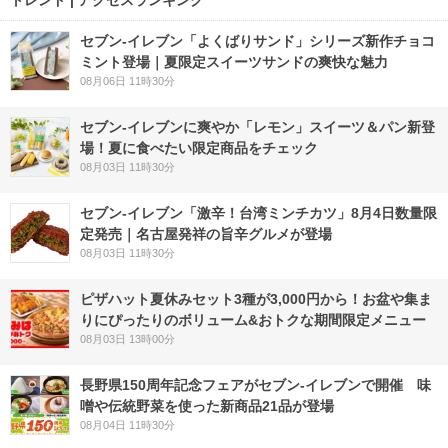
セブン‐イレブン「よくばりサンド」シリーズ新作チョコ
ミント登場｜夏限定スイーツサンドの爽快な魅力
08月06日 11時30分
セブン‐イレブンに爽やか「レモン」スイーツ＆パン新登
場！夏に食べたい限定商品をチェック
08月03日 11時30分
セブン-イレブン「激辛！台湾ミンチカツ」8月4日数量限
定発売｜名古屋発祥の旨辛グルメが登場
08月03日 11時30分
ピザハット夏休みセット3種が3,000円から！お盆や集ま
りにぴったりのボリューム&おトクな期間限定メニュー
08月03日 13時00分
長野県150周年記念フェアがセブン-イレブンで開催 味
噌や伝統野菜を使った新商品21品が登場
08月04日 11時30分