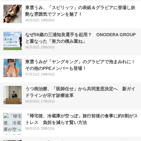
東雲うみ、「スピリッツ」の表紙＆グラビアに登場し妖
艶な雰囲気でファンを魅了！
08月03日 18時00分
なぜ59歳の三浦知良選手を起用？ ONODERA GROUP
と重なった「努力の積み重ね」
08月05日 16時00分
東雲うみが「ヤングキング」のグラビアで泡まみれに！
その他のPPEメンバーも登場！
07月31日 19時00分
うつ病治療、「医師任せ」から共同意思決定へ 新ガイ
ドラインが示す診療改革
08月03日 17時25分
「帰宅後、冷蔵庫が空っぽ」旅行前後の食事に約5割がス
トレス 負担を減らす賢い方法
08月01日 20時33分