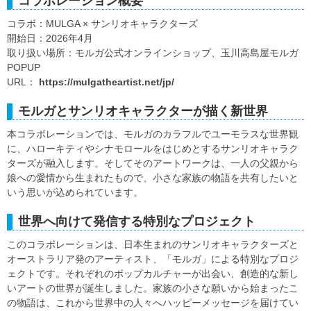
コラボレーション概要
コラボ：MULGA × サンリオキャラクターズ
開始日：2026年4月
取り扱い場所：モルガ公式オンラインショップ、玉川高島屋モルガ
POPUP
URL：
https://mulgatheartist.net/jp/
モルガとサンリオキャラクターが描く新世界
本コラボレーションでは、モルガのカラフルでユーモラスな世界観
に、ハローキティやシナモロールをはじめとするサンリオキャラク
ターズが融入します。そしてそのアートワークは、一人の父親から
娘への愛情から生まれたもので、小さな家族の物語を共有したいと
いう思いが込められています。
世界へ向けて発信する特別なプロジェクト
このコラボレーションは、日本生まれのサンリオキャラクターズと
オーストラリア発のアーティスト、「モルガ」による特別なプロジ
ェクトです。それぞれのポップカルチャーが出会い、創造的な新し
いアートの世界が誕生しました。家族の小さな願いから始まったこ
の物語は、これから世界中の人々へハッピーメッセージを届けてい