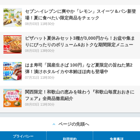
セブン‐イレブンに爽やか「レモン」スイーツ＆パン新登
場！夏に食べたい限定商品をチェック
08月03日 11時30分
ピザハット夏休みセット3種が3,000円から！お盆や集ま
りにぴったりのボリューム&おトクな期間限定メニュー
08月03日 13時00分
はま寿司「国産生さば 100円」など夏限定の旨ねた第2
弾！漬けホタルイカや本鮪ほほ肉も登場中
07月31日 11時30分
関西限定！和歌山の恵みを味わう『和歌山毎度おおきに
フェア』全商品徹底紹介
08月03日 11時30分
ページの先頭へ
プライバシー
利用規約
免責事項