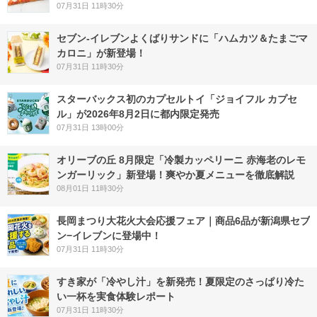
07月31日 11時30分
セブン‐イレブンよくばりサンドに「ハムカツ＆たまごマ
カロニ」が新登場！
07月31日 11時30分
スターバックス初のカプセルトイ「ジョイフル カプセ
ル」が2026年8月2日に都内限定発売
07月31日 13時00分
オリーブの丘 8月限定「冷製カッペリーニ 赤海老のレモ
ンガーリック」新登場！爽やか夏メニューを徹底解説
08月01日 11時30分
長岡まつり大花火大会応援フェア｜商品6品が新潟県セブ
ン−イレブンに登場中！
07月31日 11時30分
すき家が「冷やし汁」を新発売！夏限定のさっぱり冷た
い一杯を実食体験レポート
07月31日 11時30分