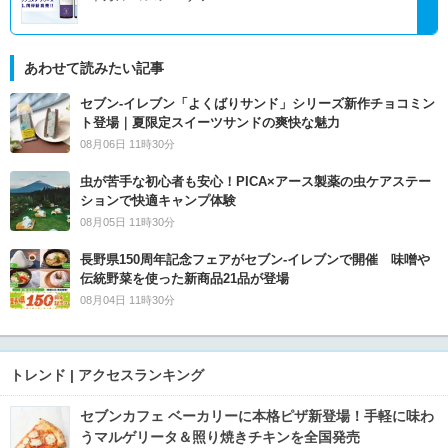
あわせて読みたい記事
セブン‐イレブン「よくばりサンド」シリーズ新作チョコミン
ト登場｜夏限定スイーツサンドの爽快な魅力
08月06日 11時30分
虫が苦手な初心者も安心！PICA×アース製薬の虫ケアステー
ションで快適キャンプ体験
08月05日 11時30分
長野県150周年記念フェアがセブン-イレブンで開催 味噌や
伝統野菜を使った新商品21品が登場
08月04日 11時30分
トレンド | アクセスランキング
セブンカフェ ベーカリーに本格ピザ新登場！手軽に味わ
うマルゲリータ＆照り焼きチキンを全国発売