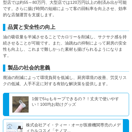
型店では約55～80万円、大型店では120万円以上の削済み出が可能
です。さらに揚げ時間の短縮によって客の回転率を向上させ、効率
的な店舗運営を支援します。
品質と安全性の向上
油の吸収量を半減させることでカロリーを削減し、サクサク感を持
続させることが可能です。また、油跳ねの抑制によって厨房の安全
性も向上し、これまで難しかった素材も揚げられるようになりま
す。
製品の社会的意義
廃油の削減によって環境負荷を低減し、厨房環境の改善、労災リス
クの低減、人手不足に対する有効な解決策を提供します。
1個で5㎏もキープできるの？！丈夫で使いやす
い！100均お助けグッズ
株式会社アイ・ティー・オーが医療機関専売のメデ
ィカルコスメ「ナノマ...