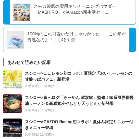
スモカ歯磨の薬用ホワイトニングパウダー
「MASHIRO」がAmazon新生活セー...
100均のこれ可愛いだけじゃなかった！「この形が
秀逸なのよ！」小物を賢...
あわせて読みたい記事
スシロー×C.C.レモン初コラボ！夏限定「おいしーレモンの
甘酸っぱパフェ」新登場
08月09日 11時30分
スシロー×食べログ「らーめん 武双家」監修！家系風豚骨醤
油ラーメン＆新感覚冷やしとり天うどんが新登場
08月09日 11時30分
スシロー×GAZOO Racing初コラボ！夏休み限定ミニカー付
きメニュー登場
08月08日 11時30分