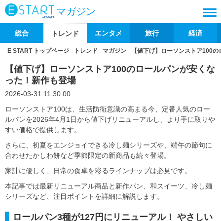
マガジン
総合
エンタメ
旅行
経済
トレンド
E START トップページ
トレンド
マガジン
【値下げ】ローソンストア100
【値下げ】ローソンストア100のロールパンが安くな
った！新作も登場
2026-03-31 11:30:00
ローソンストア100は、生活防衛意識の高まる今、定番人気のロー
ルパンを2026年4月1日から値下げリニューアルし、より手に取りや
すい価格で提供します。
さらに、初夏をエンジョイできる冷し麺シリーズや、端午の節句に
合わせたかしわ餅など季節限定の新商品も続々登場。
家計に優しく、日常の食卓を彩るラインナップは必見です。
本記事では最新リニューアル商品と新作パン、和スイーツ、冷し麺
シリーズなど、注目ポイントを詳細に解説します。
ロールパン3種が127円にリニューアル！ やさしい