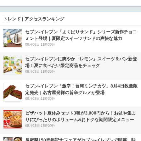
トレンド | アクセスランキング
セブン‐イレブン「よくばりサンド」シリーズ新作チョコ
ミント登場｜夏限定スイーツサンドの爽快な魅力
08月06日 11時30分
セブン‐イレブンに爽やか「レモン」スイーツ＆パン新登
場！夏に食べたい限定商品をチェック
08月03日 11時30分
セブン-イレブン「激辛！台湾ミンチカツ」8月4日数量限
定発売｜名古屋発祥の旨辛グルメが登場
08月03日 11時30分
ピザハット夏休みセット3種が3,000円から！お盆や集ま
りにぴったりのボリューム&おトクな期間限定メニュー
08月03日 13時00分
長野県150周年記念フェアがセブン-イレブンで開催 味