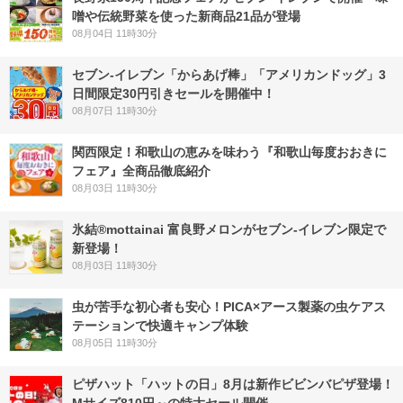
噌や伝統野菜を使った新商品21品が登場
08月04日 11時30分
セブン‐イレブン「からあげ棒」「アメリカンドッグ」3
日間限定30円引きセールを開催中！
08月07日 11時30分
関西限定！和歌山の恵みを味わう『和歌山毎度おおきに
フェア』全商品徹底紹介
08月03日 11時30分
氷結®mottainai 富良野メロンがセブン‐イレブン限定で
新登場！
08月03日 11時30分
虫が苦手な初心者も安心！PICA×アース製薬の虫ケアス
テーションで快適キャンプ体験
08月05日 11時30分
ピザハット「ハットの日」8月は新作ビビンバピザ登場！
Mサイズ810円～の特大セール開催