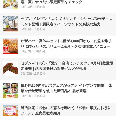
場！夏に食べたい限定商品をチェック
08月03日 11時30分
セブン‐イレブン「よくばりサンド」シリーズ新作チョコ
ミント登場｜夏限定スイーツサンドの爽快な魅力
08月06日 11時30分
ピザハット夏休みセット3種が3,000円から！お盆や集ま
りにぴったりのボリューム&おトクな期間限定メニュー
08月03日 13時00分
セブン-イレブン「激辛！台湾ミンチカツ」8月4日数量限
定発売｜名古屋発祥の旨辛グルメが登場
08月03日 11時30分
長野県150周年記念フェアがセブン-イレブンで開催 味
噌や伝統野菜を使った新商品21品が登場
08月04日 11時30分
関西限定！和歌山の恵みを味わう『和歌山毎度おおきに
フェア』全商品徹底紹介