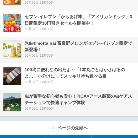
08月03日 11時30分
セブン‐イレブン「からあげ棒」「アメリカンドッグ」3
日間限定30円引きセールを開催中！
08月07日 11時30分
氷結®mottainai 富良野メロンがセブン‐イレブン限定で
新登場！
08月03日 11時30分
100均に便利なの出たよ～「1本丸ごとはかさばるの
よ…」小分けにしてスッキリ持ち運べる板
08月02日 11時00分
虫が苦手な初心者も安心！PICA×アース製薬の虫ケアス
テーションで快適キャンプ体験
08月05日 11時30分
ページの先頭へ