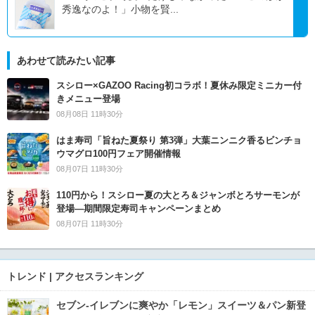
秀逸なのよ！」小物を賢...
あわせて読みたい記事
スシロー×GAZOO Racing初コラボ！夏休み限定ミニカー付
きメニュー登場
08月08日 11時30分
はま寿司「旨ねた夏祭り 第3弾」大葉ニンニク香るビンチョ
ウマグロ100円フェア開催情報
08月07日 11時30分
110円から！スシロー夏の大とろ＆ジャンボとろサーモンが
登場―期間限定寿司キャンペーンまとめ
08月07日 11時30分
トレンド | アクセスランキング
セブン‐イレブンに爽やか「レモン」スイーツ＆パン新登