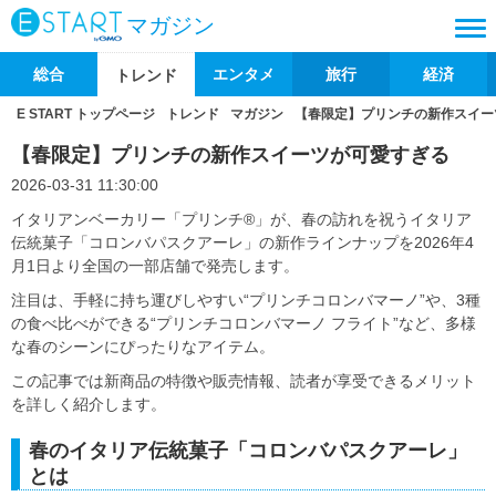
マガジン
総合
エンタメ
旅行
経済
トレンド
E START トップページ
トレンド
マガジン
【春限定】プリンチの新作スイー
【春限定】プリンチの新作スイーツが可愛すぎる
2026-03-31 11:30:00
イタリアンベーカリー「プリンチ®」が、春の訪れを祝うイタリア
伝統菓子「コロンバパスクアーレ」の新作ラインナップを2026年4
月1日より全国の一部店舗で発売します。
注目は、手軽に持ち運びしやすい“プリンチコロンバマーノ”や、3種
の食べ比べができる“プリンチコロンバマーノ フライト”など、多様
な春のシーンにぴったりなアイテム。
この記事では新商品の特徴や販売情報、読者が享受できるメリット
を詳しく紹介します。
春のイタリア伝統菓子「コロンバパスクアーレ」
とは