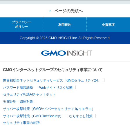
ページの先頭へ
プライバシー
利用規約
免責事項
ポリシー
Copyright © 2026 GMO INSIGHT Inc. All Rights Reserved.
GMOインターネットグループのセキュリティ事業について
世界初総合ネットセキュリティサービス「GMOセキュリティ24」
パスワード漏洩診断
Webサイトリスク診断
セキュリティ相談AIチャットボット
実在証明・盗聴対策
サイバー攻撃対策（GMOサイバーセキュリティ byイエラエ）
サイバー攻撃対策（GMO Flatt Security）
なりすまし対策
セキュリティ事業の軌跡