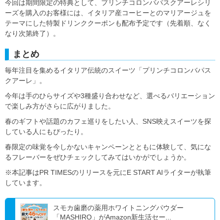
今回は期間限定の特典として、プリンチコロンバパスクアーレシリ
ーズを購入のお客様には、イタリア産コーヒーとのマリアージュを
テーマにした特製ドリンククーポンも配布予定です（先着順、なく
なり次第終了）。
まとめ
毎年注目を集めるイタリア伝統のスイーツ「プリンチコロンバパス
クアーレ」。
今年は手のひらサイズや3種盛り合わせなど、選べるバリエーション
で楽しみ方がさらに広がりました。
春のギフトや話題のカフェ巡りをしたい人、SNS映えスイーツを探
している人にもぴったり。
春限定の味覚を今しかないキャンペーンとともに体験して、気にな
るフレーバーをぜひチェックしてみてはいかがでしょうか。
※本記事はPR TIMESのリリースを元にE START AIライターが執筆
しています。
スモカ歯磨の薬用ホワイトニングパウダー
「MASHIRO」がAmazon新生活セー...