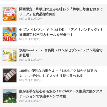
関西限定！和歌山の恵みを味わう『和歌山毎度おおきに
フェア』全商品徹底紹介
08月03日 11時30分
セブン‐イレブン「からあげ棒」「アメリカンドッグ」3
日間限定30円引きセールを開催中！
08月07日 11時30分
氷結®mottainai 富良野メロンがセブン‐イレブン限定で
新登場！
08月03日 11時30分
100均に便利なの出たよ～「1本丸ごとはかさばるの
よ…」小分けにしてスッキリ持ち運べる板
08月02日 11時00分
虫が苦手な初心者も安心！PICA×アース製薬の虫ケアス
テーションで快適キャンプ体験
08月05日 11時30分