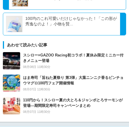
100均のこれ可愛いだけじゃなかった！「この形が
秀逸なのよ！」小物を賢...
あわせて読みたい記事
スシロー×GAZOO Racing初コラボ！夏休み限定ミニカー付
きメニュー登場
08月08日 11時30分
はま寿司「旨ねた夏祭り 第3弾」大葉ニンニク香るビンチョ
ウマグロ100円フェア開催情報
08月07日 11時30分
110円から！スシロー夏の大とろ＆ジャンボとろサーモンが
登場―期間限定寿司キャンペーンまとめ
08月07日 11時30分