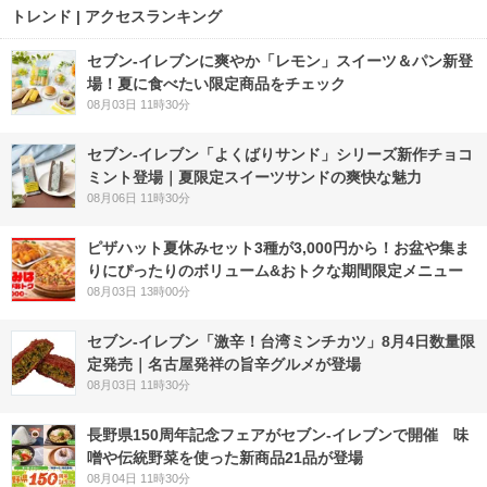
トレンド | アクセスランキング
セブン‐イレブンに爽やか「レモン」スイーツ＆パン新登
場！夏に食べたい限定商品をチェック
08月03日 11時30分
セブン‐イレブン「よくばりサンド」シリーズ新作チョコ
ミント登場｜夏限定スイーツサンドの爽快な魅力
08月06日 11時30分
ピザハット夏休みセット3種が3,000円から！お盆や集ま
りにぴったりのボリューム&おトクな期間限定メニュー
08月03日 13時00分
セブン-イレブン「激辛！台湾ミンチカツ」8月4日数量限
定発売｜名古屋発祥の旨辛グルメが登場
08月03日 11時30分
長野県150周年記念フェアがセブン-イレブンで開催 味
噌や伝統野菜を使った新商品21品が登場
08月04日 11時30分