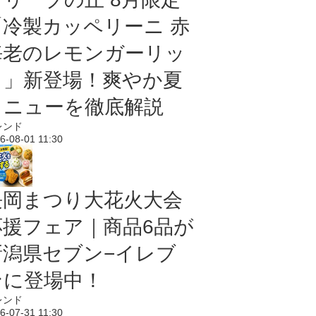
「冷製カッペリーニ 赤
海老のレモンガーリッ
ク」新登場！爽やか夏
メニューを徹底解説
レンド
6-08-01 11:30
長岡まつり大花火大会
応援フェア｜商品6品が
新潟県セブン−イレブ
ンに登場中！
レンド
6-07-31 11:30