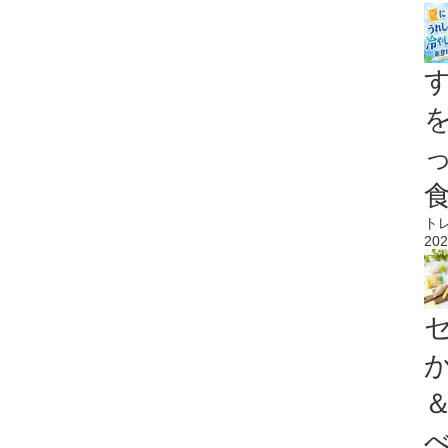
ト
202