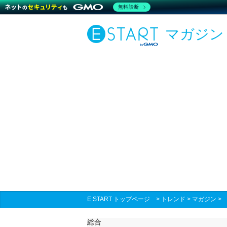
無料診断
マガジン
E START トップページ
>
トレンド
>
マガジン
総合