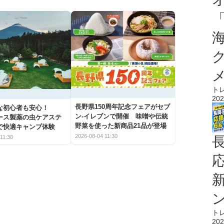
ト
202
長野県150周年記念フェアがセブ
な初心者も安心！
ン-イレブンで開催 味噌や伝統
アース製薬の虫ケアステ
野菜を使った新商品21品が登場
で快適キャンプ体験
2026-08-04 11:30
11:30
ト
202