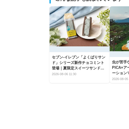
セブン‐イレブン「よくばりサン
虫が苦手
ド」シリーズ新作チョコミント
PICA×
登場｜夏限定スイーツサンドの
ーション
爽快な魅力
2026-08-06 11:30
2026-08-05 