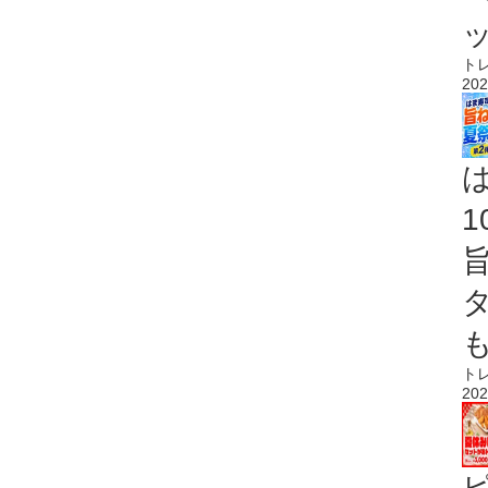
ト
202
ト
202