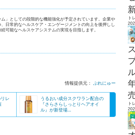
ト
ォーム」としての段階的な機能強化が予定されています。企業や
202
つ、日常的なヘルスケア・エンゲージメントの向上を後押しし
持続可能なヘルスケアシステムの実現を目指します。
ル
情報提供元：
ぷれにゅー
のリレ
うるおい成分スクワラン配合の
ト
催
『さらさらしっとりヘアオイ
202
ル』が新登場...