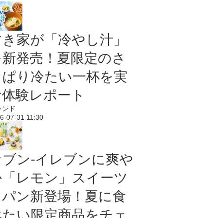
すき家が「冷やし汁」
を新発売！夏限定のさ
っぱり冷たい一杯を実
食体験レポート
レンド
6-07-31 11:30
セブン‐イレブンに爽や
か「レモン」スイーツ
＆パン新登場！夏に食
べたい限定商品をチェ