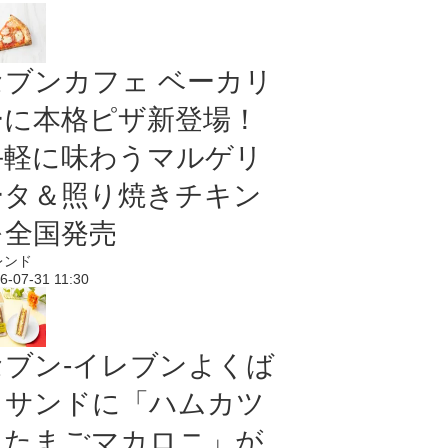
セブンカフェ ベーカリ
ーに本格ピザ新登場！
手軽に味わうマルゲリ
ータ＆照り焼きチキン
を全国発売
レンド
6-07-31 11:30
セブン‐イレブンよくば
りサンドに「ハムカツ
＆たまごマカロニ」が