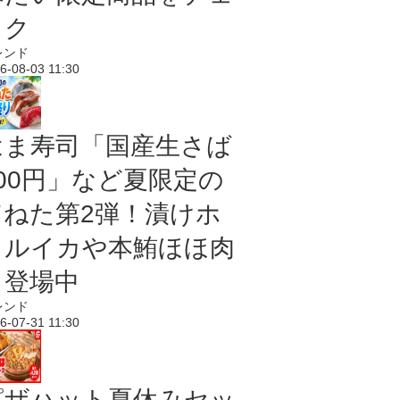
ック
レンド
6-08-03 11:30
はま寿司「国産生さば
100円」など夏限定の
旨ねた第2弾！漬けホ
タルイカや本鮪ほほ肉
も登場中
レンド
6-07-31 11:30
ピザハット夏休みセッ