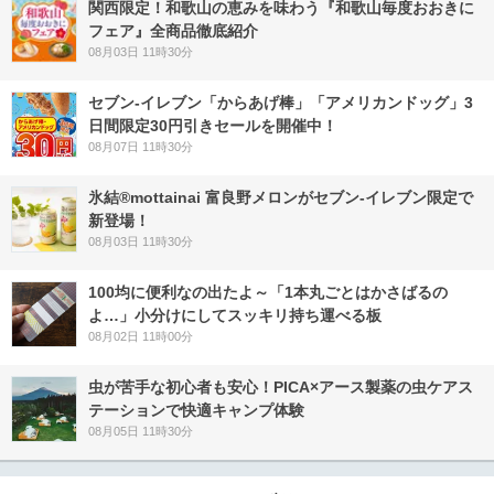
関西限定！和歌山の恵みを味わう『和歌山毎度おおきに
フェア』全商品徹底紹介
08月03日 11時30分
セブン‐イレブン「からあげ棒」「アメリカンドッグ」3
日間限定30円引きセールを開催中！
08月07日 11時30分
氷結®mottainai 富良野メロンがセブン‐イレブン限定で
新登場！
08月03日 11時30分
100均に便利なの出たよ～「1本丸ごとはかさばるの
よ…」小分けにしてスッキリ持ち運べる板
08月02日 11時00分
虫が苦手な初心者も安心！PICA×アース製薬の虫ケアス
テーションで快適キャンプ体験
08月05日 11時30分