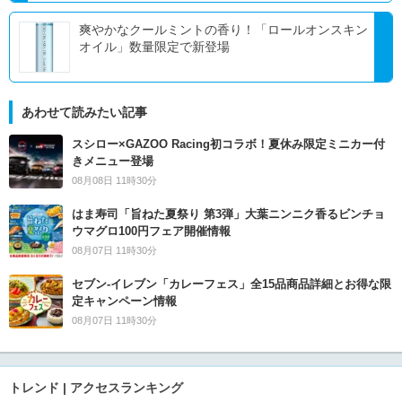
爽やかなクールミントの香り！「ロールオンスキン
オイル」数量限定で新登場
あわせて読みたい記事
スシロー×GAZOO Racing初コラボ！夏休み限定ミニカー付
きメニュー登場
08月08日 11時30分
はま寿司「旨ねた夏祭り 第3弾」大葉ニンニク香るビンチョ
ウマグロ100円フェア開催情報
08月07日 11時30分
セブン‐イレブン「カレーフェス」全15品商品詳細とお得な限
定キャンペーン情報
08月07日 11時30分
トレンド | アクセスランキング