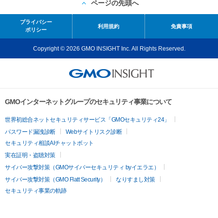
ページの先頭へ
プライバシー
利用規約
免責事項
ポリシー
Copyright © 2026 GMO INSIGHT Inc. All Rights Reserved.
GMOインターネットグループのセキュリティ事業について
世界初総合ネットセキュリティサービス「GMOセキュリティ24」
パスワード漏洩診断
Webサイトリスク診断
セキュリティ相談AIチャットボット
実在証明・盗聴対策
サイバー攻撃対策（GMOサイバーセキュリティ byイエラエ）
サイバー攻撃対策（GMO Flatt Security）
なりすまし対策
セキュリティ事業の軌跡