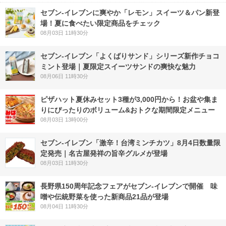
セブン‐イレブンに爽やか「レモン」スイーツ＆パン新登
場！夏に食べたい限定商品をチェック
08月03日 11時30分
セブン‐イレブン「よくばりサンド」シリーズ新作チョコ
ミント登場｜夏限定スイーツサンドの爽快な魅力
08月06日 11時30分
ピザハット夏休みセット3種が3,000円から！お盆や集ま
りにぴったりのボリューム&おトクな期間限定メニュー
08月03日 13時00分
セブン-イレブン「激辛！台湾ミンチカツ」8月4日数量限
定発売｜名古屋発祥の旨辛グルメが登場
08月03日 11時30分
長野県150周年記念フェアがセブン-イレブンで開催 味
噌や伝統野菜を使った新商品21品が登場
08月04日 11時30分