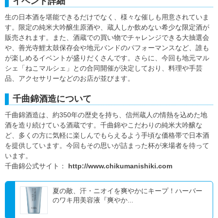
イベント詳細
生の日本酒を堪能できるだけでなく、様々な催しも用意されていま
す。限定の純米大吟醸生原酒や、蔵人しか飲めない希少な限定酒が
販売されます。また、酒蔵での買い物でチャレンジできる大抽選会
や、善光寺鯉太鼓保存会や地元バンドのパフォーマンスなど、誰も
が楽しめるイベントが盛りだくさんです。さらに、今回も地元マル
シェ「ねこマルシェ」との合同開催が決定しており、料理や手芸
品、アクセサリーなどのお店が並びます。
千曲錦酒造について
千曲錦酒造は、約350年の歴史を持ち、信州蔵人の情熱を込めた地
酒を造り続けている酒蔵です。千曲錦やこだわりの純米大吟醸な
ど、多くの方に気軽に楽しんでもらえるよう手頃な価格帯で日本酒
を提供しています。今回もその思いが詰まった杯が来場者を待って
います。
千曲錦公式サイト：
http://www.chikumanishiki.com
夏の敵、汗・ニオイを爽やかにキープ！ハーバー
のワキ用美容液『爽やか...