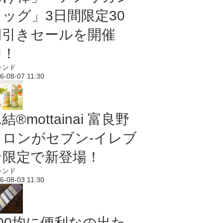
ドッグ」3日間限定30
円引きセールを開催
中！
レンド
6-08-07 11:30
結®mottainai 富良野
メロンがセブン‐イレブ
ン限定で新登場！
レンド
6-08-03 11:30
100均に便利なの出た