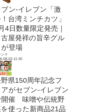
セブン-イレブン「激
辛！台湾ミンチカツ」
8月4日数量限定発売｜
名古屋発祥の旨辛グル
メが登場
レンド
6-08-03 11:30
長野県150周年記念フ
ェアがセブン-イレブン
で開催 味噌や伝統野
菜を使った新商品21品