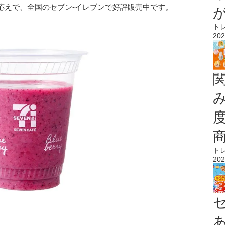
応えで、全国のセブン‐イレブンで好評販売中です。
ト
202
ト
202