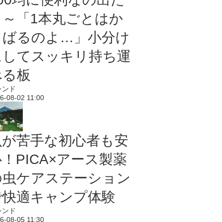
よ～「1本丸ごとはか
さばるのよ…」小分け
にしてスッキリ持ち運
べる板
レンド
6-08-02 11:00
虫が苦手な初心者も安
！PICA×アース製薬
の虫ケアステーション
で快適キャンプ体験
レンド
6-08-05 11:30