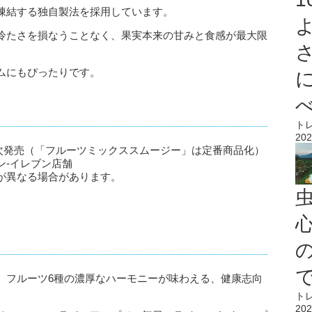
凍結する独自製法を採用しています。
冷たさを損なうことなく、果実本来の甘みと食感が最大限
ムにもぴったりです。
ト
202
り順次発売（「フルーツミックススムージー」は定番商品化）
ン‐イレブン店舗
が異なる場合があります。
心
、フルーツ6種の濃厚なハーモニーが味わえる、健康志向
。
ト
202