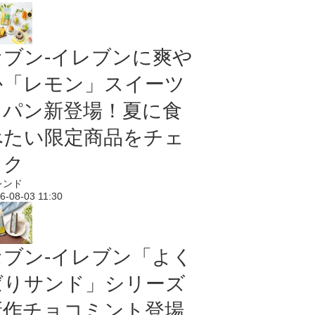
セブン‐イレブンに爽や
か「レモン」スイーツ
＆パン新登場！夏に食
べたい限定商品をチェ
ック
レンド
6-08-03 11:30
セブン‐イレブン「よく
ばりサンド」シリーズ
新作チョコミント登場