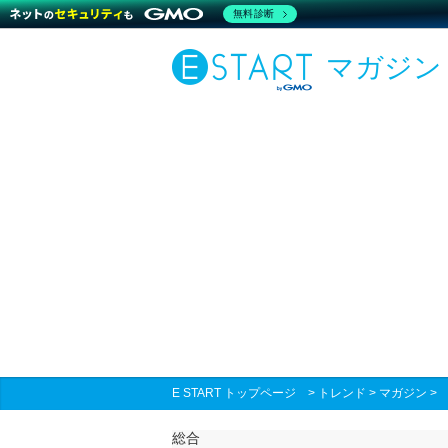
無料診断
マガジン
E START トップページ
>
トレンド
>
マガジン
総合