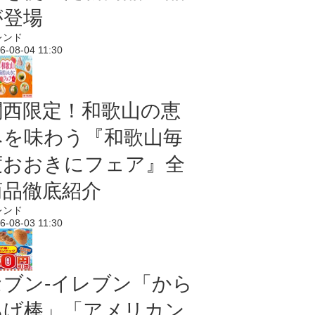
が登場
レンド
6-08-04 11:30
関西限定！和歌山の恵
みを味わう『和歌山毎
度おおきにフェア』全
商品徹底紹介
レンド
6-08-03 11:30
セブン‐イレブン「から
あげ棒」「アメリカン