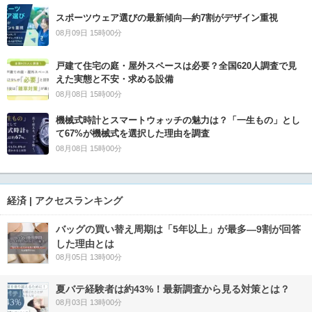
スポーツウェア選びの最新傾向―約7割がデザイン重視
08月09日 15時00分
戸建て住宅の庭・屋外スペースは必要？全国620人調査で見
えた実態と不安・求める設備
08月08日 15時00分
機械式時計とスマートウォッチの魅力は？「一生もの」とし
て67%が機械式を選択した理由を調査
08月08日 15時00分
経済 | アクセスランキング
バッグの買い替え周期は「5年以上」が最多―9割が回答
した理由とは
08月05日 13時00分
夏バテ経験者は約43%！最新調査から見る対策とは？
08月03日 13時00分