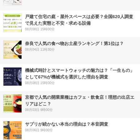
戸建て住宅の庭・屋外スペースは必要？全国620人調査
で見えた実態と不安・求める設備
08月08日 15時00分
奈良で人気の食べ物お土産ランキング！第1位は？
08月04日 11時30分
機械式時計とスマートウォッチの魅力は？「一生もの」
として67%が機械式を選択した理由を調査
08月08日 15時00分
京都で人気の開業業種はカフェ・飲食店！理想の出店エ
リアはどこ？
08月03日 9時00分
サプリが続かない本当の理由は？本音調査
08月06日 9時00分