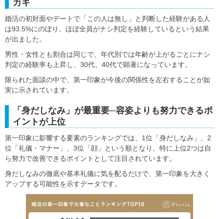
カギ
婚活の初対面やデートで「この人は無し」と判断した経験がある人
は93.5%にのぼり、ほぼ全員がナシ判定を経験しているという結果
が出ました。
男性・女性とも割合は同じで、年代別では年齢が上がるごとにナシ
判定の経験率も上昇し、30代、40代で顕著になっています。
限られた面談の中で、第一印象が今後の関係性を左右することが如
実に示されています。
「身だしなみ」が最重要─容姿よりも努力できるポ
イントが上位
第一印象に影響する要素のランキングでは、1位「身だしなみ」、2
位「礼儀・マナー」、3位「顔」という順となり、特に上位2つは自
ら努力で改善できるポイントとして注目されています。
身だしなみの徹底や基本礼儀に気を配るだけで、第一印象を大きく
アップする可能性を示すデータです。