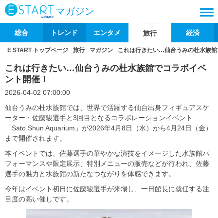
マガジン
総合
トレンド
エンタメ
経済
旅行
E START トップページ
旅行
マガジン
これは行きたい…仙台うみの杜水族館
これは行きたい…仙台うみの杜水族館でコラボイベ
ント開催！
2026-04-02 07:00:00
仙台うみの杜水族館では、世界で活躍する仙台出身フィギュアスケ
ーター・佐藤駿選手と3回目となるコラボレーションイベント
「Sato Shun Aquarium」が2026年4月8日（水）から4月24日（金）
まで開催されます。
本イベントでは、佐藤選手の華やかな演技をイメージした水族館パ
フォーマンスや限定展示、特別メニューの販売などが行われ、佐藤
選手の魅力と水族館の新たなつながりを体感できます。
今年はイベント初日に佐藤駿選手が来場し、一日館長に就任する注
目度の高い催しです。