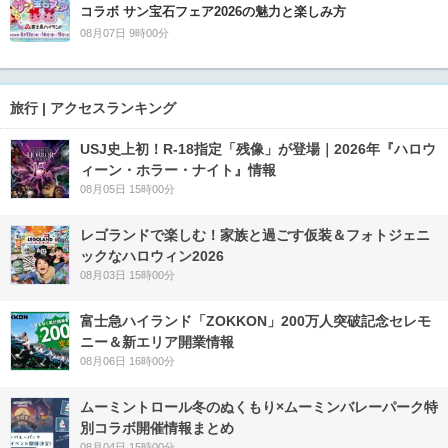
コラボ サン宝石フェア2026の魅力と楽しみ方
08月07日 9時00分
旅行 | アクセスランキング
USJ史上初！R-18指定「残像」が登場｜2026年『ハロウ
ィーン・ホラー・ナイト』情報
08月05日 15時00分
レゴランドで楽しむ！家族と過ごす仮装＆フォトジェニ
ックなハロウィン2026
08月03日 15時00分
富士急ハイランド「ZOKKON」200万人突破記念セレモ
ニー＆新エリア開業情報
08月06日 16時00分
ムーミントロール冬のぬくもり×ムーミンバレーパーク特
別コラボ開催情報まとめ
08月04日 15時00分