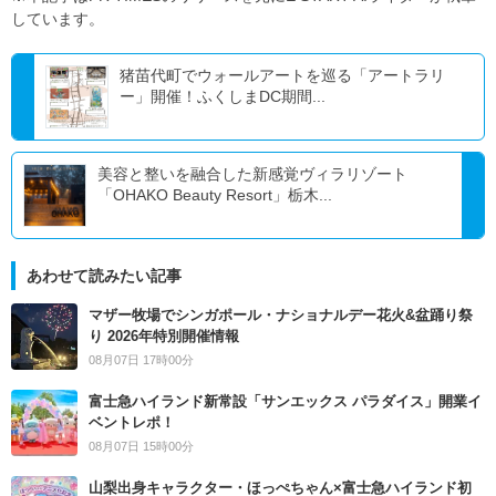
しています。
猪苗代町でウォールアートを巡る「アートラリ
ー」開催！ふくしまDC期間...
美容と整いを融合した新感覚ヴィラリゾート
「OHAKO Beauty Resort」栃木...
あわせて読みたい記事
マザー牧場でシンガポール・ナショナルデー花火&盆踊り祭
り 2026年特別開催情報
08月07日 17時00分
富士急ハイランド新常設「サンエックス パラダイス」開業イ
ベントレポ！
08月07日 15時00分
山梨出身キャラクター・ほっぺちゃん×富士急ハイランド初