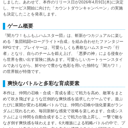
しました。あわせて、本作のリリース日が2026年4月9日(木)に決定
し、サービス開始に向けた「カウントダウンキャンペーン」の実施
も決定したことを発表します。
ゲーム概要
『闇カワ！もふもふハムスター団』は、斬新かつカジュアルに楽し
める「集団戦闘×ローグライト×合成」を組み合わせたファンタジー
RPGです。プレイヤーは、可愛らしくも勇敢なハムスターの「行
者」となり、自らのチームを鍛え上げ、「悪夢の神」による侵食か
ら世界を救い出す冒険に挑みます。可愛らしいカートゥーンスタイ
ルでありながら、鮮やかで豊かな色彩を用いた独特な「闇カワ！」
の世界観が特徴です。
爽快なバトルと多彩な育成要素
本作は、仲間の召喚・合成・育成を通じて戦力を高め、敵軍をまと
めて吹き飛ばすような圧倒的な爽快感を追求したゲームです。遊ぶ
たびに展開が変わる戦略バトルでは、仲間の召喚や強化要素がラン
ダムに現れるため、毎回新鮮な感覚で攻略を楽しめます。合成シス
テムにより仲間を自動合成することで戦力が急上昇し、一撃で敵を
なぎ倒す爽快感を味わえます。6大種族による戦略バトルの中で、プ