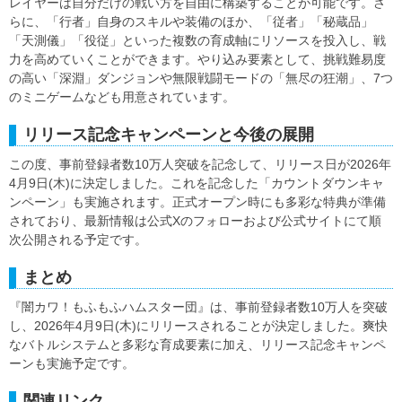
レイヤーは自分だけの戦い方を自由に構築することが可能です。さ
らに、「行者」自身のスキルや装備のほか、「従者」「秘蔵品」
「天測儀」「役従」といった複数の育成軸にリソースを投入し、戦
力を高めていくことができます。やり込み要素として、挑戦難易度
の高い「深淵」ダンジョンや無限戦闘モードの「無尽の狂潮」、7つ
のミニゲームなども用意されています。
リリース記念キャンペーンと今後の展開
この度、事前登録者数10万人突破を記念して、リリース日が2026年
4月9日(木)に決定しました。これを記念した「カウントダウンキャ
ンペーン」も実施されます。正式オープン時にも多彩な特典が準備
されており、最新情報は公式Xのフォローおよび公式サイトにて順
次公開される予定です。
まとめ
『闇カワ！もふもふハムスター団』は、事前登録者数10万人を突破
し、2026年4月9日(木)にリリースされることが決定しました。爽快
なバトルシステムと多彩な育成要素に加え、リリース記念キャンペ
ーンも実施予定です。
関連リンク