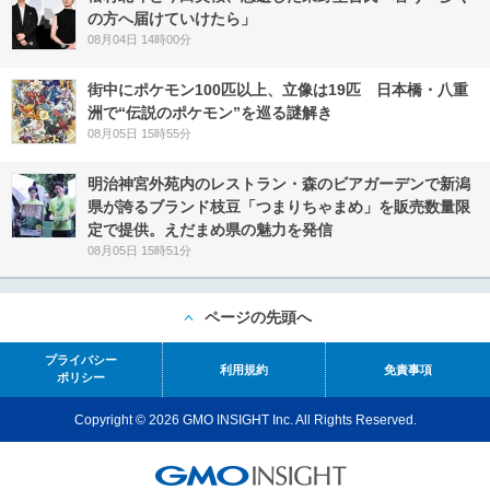
の方へ届けていけたら」
08月04日 14時00分
街中にポケモン100匹以上、立像は19匹 日本橋・八重
洲で“伝説のポケモン”を巡る謎解き
08月05日 15時55分
明治神宮外苑内のレストラン・森のビアガーデンで新潟
県が誇るブランド枝豆「つまりちゃまめ」を販売数量限
定で提供。えだまめ県の魅力を発信
08月05日 15時51分
ページの先頭へ
プライバシー
利用規約
免責事項
ポリシー
Copyright © 2026 GMO INSIGHT Inc. All Rights Reserved.