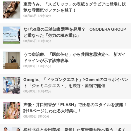
東雲うみ、「スピリッツ」の表紙＆グラビアに登場し妖
艶な雰囲気でファンを魅了！
08月03日 18時00分
なぜ59歳の三浦知良選手を起用？ ONODERA GROUP
と重なった「努力の積み重ね」
08月05日 16時00分
うつ病治療、「医師任せ」から共同意思決定へ 新ガイ
ドラインが示す診療改革
08月03日 17時25分
Google、「ドラゴンクエスト」×Geminiのコラボイベン
ト「ジェミニクエスト」を渋谷・原宿で開催
08月03日 18時42分
声優・井口裕香が「FLASH」で圧巻のスタイルを披露！
計18ページにわたる大特集に！
08月05日 7時00分
松村北斗と今田美桜、急逝した東野圭吾氏へ誓う「多く