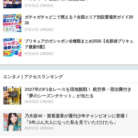
07月31日 15時00分
ガチャガチャどこで買える？全国エリア別設置場所ガイド20
26
07月17日 13時00分
プリキュアのガシャポン全種類まとめ2026【名探偵プリキュ
ア最新9選】
07月16日 13時00分
エンタメ | アクセスランキング
2027年のF1全レースを現地観戦！ 航空券・宿泊費付き
「夢のシーズンチケット」が当たる
08月05日 17時48分
乃木坂46・賀喜遥香が週刊少年チャンピオンに登場！
「5年ぶん大人になった私を見ていただけたら」
08月07日 18時00分