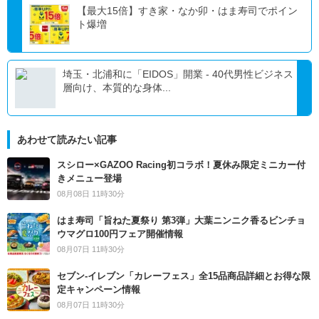
【最大15倍】すき家・なか卯・はま寿司でポイン
ト爆増
埼玉・北浦和に「EIDOS」開業 - 40代男性ビジネス
層向け、本質的な身体...
あわせて読みたい記事
スシロー×GAZOO Racing初コラボ！夏休み限定ミニカー付
きメニュー登場
08月08日 11時30分
はま寿司「旨ねた夏祭り 第3弾」大葉ニンニク香るビンチョ
ウマグロ100円フェア開催情報
08月07日 11時30分
セブン‐イレブン「カレーフェス」全15品商品詳細とお得な限
定キャンペーン情報
08月07日 11時30分