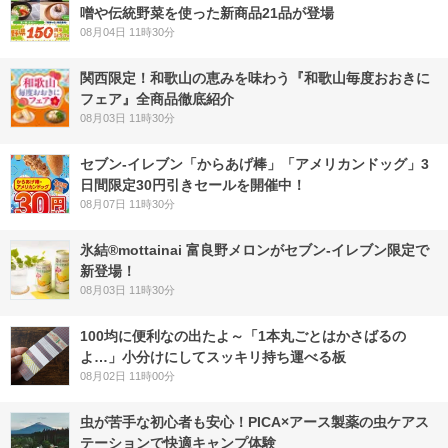
噌や伝統野菜を使った新商品21品が登場
08月04日 11時30分
関西限定！和歌山の恵みを味わう『和歌山毎度おおきに
フェア』全商品徹底紹介
08月03日 11時30分
セブン‐イレブン「からあげ棒」「アメリカンドッグ」3
日間限定30円引きセールを開催中！
08月07日 11時30分
氷結®mottainai 富良野メロンがセブン‐イレブン限定で
新登場！
08月03日 11時30分
100均に便利なの出たよ～「1本丸ごとはかさばるの
よ…」小分けにしてスッキリ持ち運べる板
08月02日 11時00分
虫が苦手な初心者も安心！PICA×アース製薬の虫ケアス
テーションで快適キャンプ体験