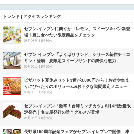
トレンド | アクセスランキング
セブン‐イレブンに爽やか「レモン」スイーツ＆パン新登
場！夏に食べたい限定商品をチェック
08月03日 11時30分
セブン‐イレブン「よくばりサンド」シリーズ新作チョコ
ミント登場｜夏限定スイーツサンドの爽快な魅力
08月06日 11時30分
ピザハット夏休みセット3種が3,000円から！お盆や集ま
りにぴったりのボリューム&おトクな期間限定メニュー
08月03日 13時00分
セブン-イレブン「激辛！台湾ミンチカツ」8月4日数量限
定発売｜名古屋発祥の旨辛グルメが登場
08月03日 11時30分
長野県150周年記念フェアがセブン-イレブンで開催 味