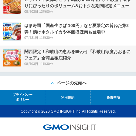
りにぴったりのボリューム&おトクな期間限定メニュー
08月03日 13時00分
はま寿司「国産生さば 100円」など夏限定の旨ねた第2
弾！漬けホタルイカや本鮪ほほ肉も登場中
07月31日 11時30分
関西限定！和歌山の恵みを味わう『和歌山毎度おおきに
フェア』全商品徹底紹介
08月03日 11時30分
ページの先頭へ
プライバシー
利用規約
免責事項
ポリシー
Copyright © 2026 GMO INSIGHT Inc. All Rights Reserved.