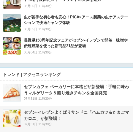
08月06日 11時30分
虫が苦手な初心者も安心！PICA×アース製薬の虫ケアステー
ションで快適キャンプ体験
08月05日 11時30分
長野県150周年記念フェアがセブン-イレブンで開催 味噌や
伝統野菜を使った新商品21品が登場
08月04日 11時30分
トレンド | アクセスランキング
セブンカフェ ベーカリーに本格ピザ新登場！手軽に味わ
うマルゲリータ＆照り焼きチキンを全国発売
07月31日 11時30分
セブン‐イレブンよくばりサンドに「ハムカツ＆たまごマ
カロニ」が新登場！
07月31日 11時30分