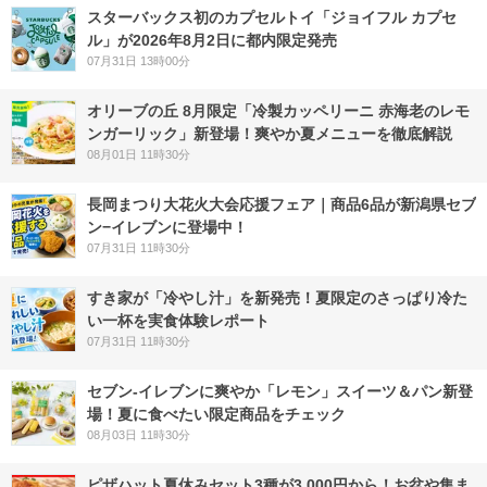
スターバックス初のカプセルトイ「ジョイフル カプセ
ル」が2026年8月2日に都内限定発売
07月31日 13時00分
オリーブの丘 8月限定「冷製カッペリーニ 赤海老のレモ
ンガーリック」新登場！爽やか夏メニューを徹底解説
08月01日 11時30分
長岡まつり大花火大会応援フェア｜商品6品が新潟県セブ
ン−イレブンに登場中！
07月31日 11時30分
すき家が「冷やし汁」を新発売！夏限定のさっぱり冷た
い一杯を実食体験レポート
07月31日 11時30分
セブン‐イレブンに爽やか「レモン」スイーツ＆パン新登
場！夏に食べたい限定商品をチェック
08月03日 11時30分
ピザハット夏休みセット3種が3,000円から！お盆や集ま