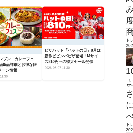
ト
202
ピザハット「ハットの日」8月は
新作ビビンバピザ登場！Mサイ
イレブン「カレーフェ
ズ810円～の特大セール開催
5品商品詳細とお得な限
2026-08-07 11:30
ペーン情報
11:30
ト
202