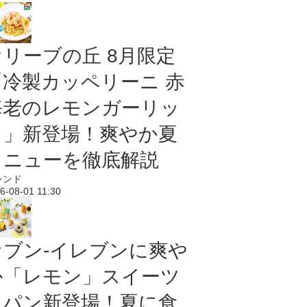
オリーブの丘 8月限定
「冷製カッペリーニ 赤
海老のレモンガーリッ
ク」新登場！爽やか夏
メニューを徹底解説
レンド
6-08-01 11:30
セブン‐イレブンに爽や
か「レモン」スイーツ
＆パン新登場！夏に食