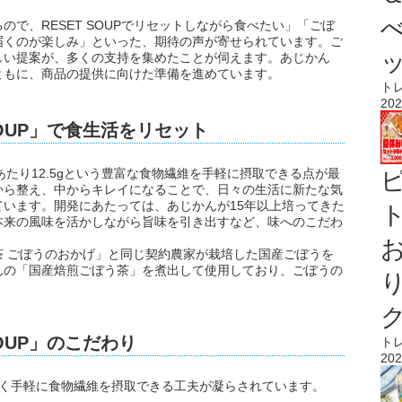
で、RESET SOUPでリセットしながら食べたい」「ごぼ
届くのが楽しみ」といった、期待の声が寄せられています。ご
しい提案が、多くの支持を集めたことが伺えます。あじかん
ともに、商品の提供に向けた準備を進めています。
ト
202
SOUP」で食生活をリセット
1食あたり12.5gという豊富な食物繊維を手軽に摂取できる点が最
から整え、中からキレイになることで、日々の生活に新たな気
います。開発にあたっては、あじかんが15年以上培ってきた
ト
本来の風味を活かしながら旨味を引き出すなど、味へのこだわ
 ごぼうのおかげ」と同じ契約農家が栽培した国産ごぼうを
んの「国産焙煎ごぼう茶」を煮出して使用しており、ごぼうの
SOUP」のこだわり
ト
202
しく手軽に食物繊維を摂取できる工夫が凝らされています。