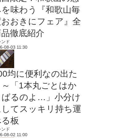
みを味わう『和歌山毎
度おおきにフェア』全
商品徹底紹介
レンド
6-08-03 11:30
100均に便利なの出た
よ～「1本丸ごとはか
さばるのよ…」小分け
にしてスッキリ持ち運
べる板
レンド
6-08-02 11:00