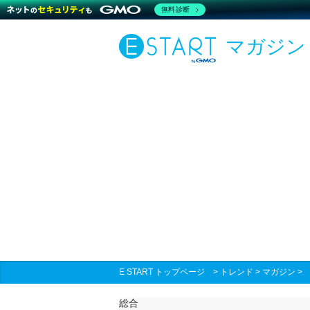
無料診断
マガジン
E START トップページ
>
トレンド
>
マガジン
総合