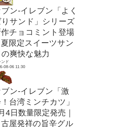
セブン‐イレブン「よく
ばりサンド」シリーズ
新作チョコミント登場
｜夏限定スイーツサン
ドの爽快な魅力
レンド
6-08-06 11:30
セブン-イレブン「激
辛！台湾ミンチカツ」
8月4日数量限定発売｜
名古屋発祥の旨辛グル