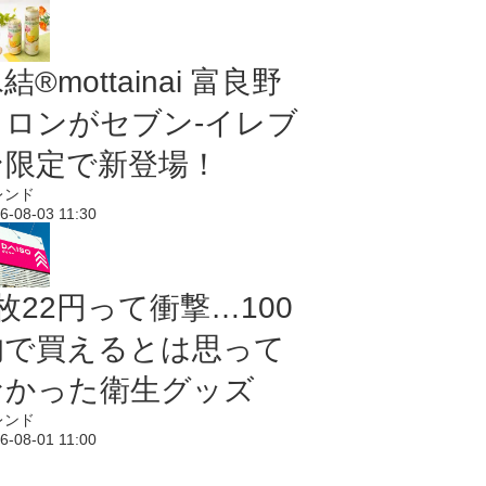
結®mottainai 富良野
メロンがセブン‐イレブ
ン限定で新登場！
レンド
6-08-03 11:30
枚22円って衝撃…100
均で買えるとは思って
なかった衛生グッズ
レンド
6-08-01 11:00