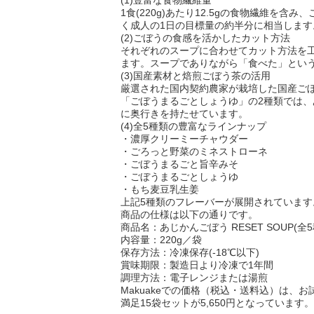
(1)豊富な食物繊維量
1食(220g)あたり12.5gの食物繊維を含
く成人の1日の目標量の約半分に相当します
(2)ごぼうの食感を活かしたカット方法
それぞれのスープに合わせてカット方法を
ます。スープでありながら「食べた」とい
(3)国産素材と焙煎ごぼう茶の活用
厳選された国内契約農家が栽培した国産ご
「ごぼうまるごとしょうゆ」の2種類では
に奥行きを持たせています。
(4)全5種類の豊富なラインナップ
・濃厚クリーミーチャウダー
・ごろっと野菜のミネストローネ
・ごぼうまるごと旨辛みそ
・ごぼうまるごとしょうゆ
・もち麦豆乳生姜
上記5種類のフレーバーが展開されています
商品の仕様は以下の通りです。
商品名：あじかんごぼう RESET SOUP(全5
内容量：220g／袋
保存方法：冷凍保存(-18℃以下)
賞味期限：製造日より冷凍で1年間
調理方法：電子レンジまたは湯煎
Makuakeでの価格（税込・送料込）は、お試
満足15袋セットが5,650円となっています。