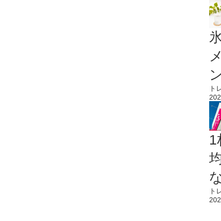
氷
ト
202
1
ト
202