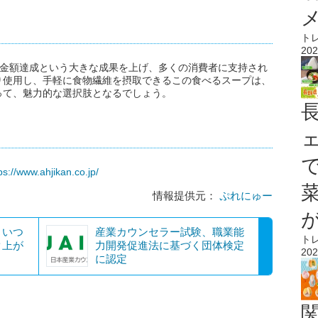
ト
202
、目標金額達成という大きな成果を上げ、多くの消費者に支持され
り使用し、手軽に食物繊維を摂取できるこの食べるスープは、
って、魅力的な選択肢となるでしょう。
ps://www.ahjikan.co.jp/
情報提供元：
ぷれにゅー
！いつ
産業カウンセラー試験、職業能
ト
ク上が
力開発促進法に基づく団体検定
202
に認定