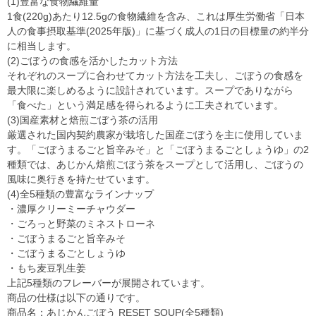
(1)豊富な食物繊維量
1食(220g)あたり12.5gの食物繊維を含み、これは厚生労働省「日本
人の食事摂取基準(2025年版)」に基づく成人の1日の目標量の約半分
に相当します。
(2)ごぼうの食感を活かしたカット方法
それぞれのスープに合わせてカット方法を工夫し、ごぼうの食感を
最大限に楽しめるように設計されています。スープでありながら
「食べた」という満足感を得られるように工夫されています。
(3)国産素材と焙煎ごぼう茶の活用
厳選された国内契約農家が栽培した国産ごぼうを主に使用していま
す。「ごぼうまるごと旨辛みそ」と「ごぼうまるごとしょうゆ」の2
種類では、あじかん焙煎ごぼう茶をスープとして活用し、ごぼうの
風味に奥行きを持たせています。
(4)全5種類の豊富なラインナップ
・濃厚クリーミーチャウダー
・ごろっと野菜のミネストローネ
・ごぼうまるごと旨辛みそ
・ごぼうまるごとしょうゆ
・もち麦豆乳生姜
上記5種類のフレーバーが展開されています。
商品の仕様は以下の通りです。
商品名：あじかんごぼう RESET SOUP(全5種類)