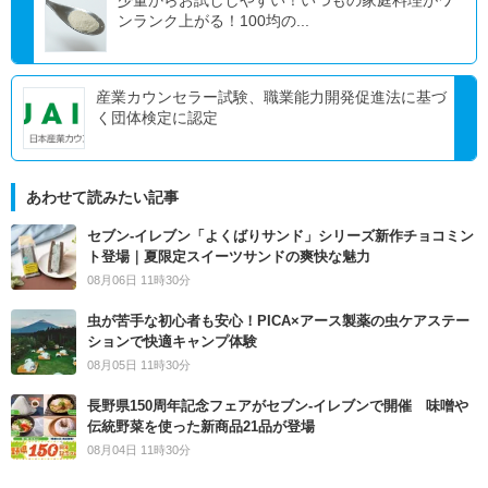
ンランク上がる！100均の...
産業カウンセラー試験、職業能力開発促進法に基づ
く団体検定に認定
あわせて読みたい記事
セブン‐イレブン「よくばりサンド」シリーズ新作チョコミン
ト登場｜夏限定スイーツサンドの爽快な魅力
08月06日 11時30分
虫が苦手な初心者も安心！PICA×アース製薬の虫ケアステー
ションで快適キャンプ体験
08月05日 11時30分
長野県150周年記念フェアがセブン-イレブンで開催 味噌や
伝統野菜を使った新商品21品が登場
08月04日 11時30分