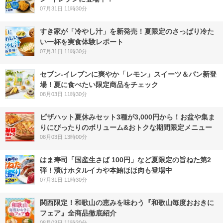
07月31日 11時30分
すき家が「冷やし汁」を新発売！夏限定のさっぱり冷た
い一杯を実食体験レポート
07月31日 11時30分
セブン‐イレブンに爽やか「レモン」スイーツ＆パン新登
場！夏に食べたい限定商品をチェック
08月03日 11時30分
ピザハット夏休みセット3種が3,000円から！お盆や集ま
りにぴったりのボリューム&おトクな期間限定メニュー
08月03日 13時00分
はま寿司「国産生さば 100円」など夏限定の旨ねた第2
弾！漬けホタルイカや本鮪ほほ肉も登場中
07月31日 11時30分
関西限定！和歌山の恵みを味わう『和歌山毎度おおきに
フェア』全商品徹底紹介
08月03日 11時30分