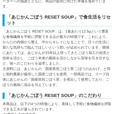
ーターへの感謝とともに、商品の提供に向けた準備を進めていま
す。
「あじかんごぼう RESET SOUP」で食生活をリセ
ット
「あじかんごぼう RESET SOUP」は、1食あたり12.5gという豊富
な食物繊維を手軽に摂取できる点が最大の特徴です。これにより、
からだの内側から整え、中からキレイになることで、日々の生活に
新たな気持ちで臨んでほしいという想いが込められています。開発
にあたっては、あじかんが15年以上培ってきたごぼう加工の知見と
技術を活かし、ごぼう本来の風味を活かしながら旨味を引き出すな
ど、味へのこだわりを追求しました。
主原料には、あじかんの「国産焙煎ごぼう茶 ごぼうのおかげ」と同
じ契約農家が栽培した国産ごぼうを使用。一部商品では、スープ自
体にあじかんの「国産焙煎ごぼう茶」を煮出して使用しており、ご
ぼうの風味に深みを与えています。
「あじかんごぼう RESET SOUP」のこだわり
本商品は、以下の4つの特徴により、美味しく手軽に食物繊維を摂取
できる工夫が凝らされています。