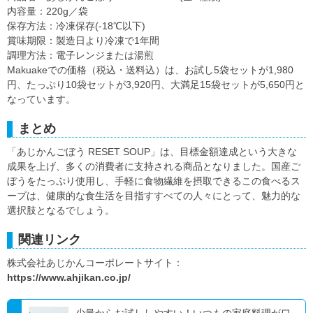
内容量：220g／袋
保存方法：冷凍保存(-18℃以下)
賞味期限：製造日より冷凍で1年間
調理方法：電子レンジまたは湯煎
Makuakeでの価格（税込・送料込）は、お試し5袋セットが1,980
円、たっぷり10袋セットが3,920円、大満足15袋セットが5,650円と
なっています。
まとめ
「あじかんごぼう RESET SOUP」は、目標金額達成という大きな
成果を上げ、多くの消費者に支持される商品となりました。国産ご
ぼうをたっぷり使用し、手軽に食物繊維を摂取できるこの食べるス
ープは、健康的な食生活を目指すすべての人々にとって、魅力的な
選択肢となるでしょう。
関連リンク
株式会社あじかんコーポレートサイト：
https://www.ahjikan.co.jp/
少量からお試ししやすい！いつもの家庭料理がワ