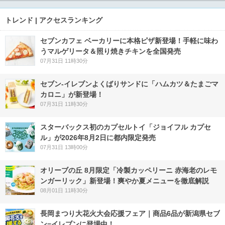
トレンド | アクセスランキング
セブンカフェ ベーカリーに本格ピザ新登場！手軽に味わ
うマルゲリータ＆照り焼きチキンを全国発売
07月31日 11時30分
セブン‐イレブンよくばりサンドに「ハムカツ＆たまごマ
カロニ」が新登場！
07月31日 11時30分
スターバックス初のカプセルトイ「ジョイフル カプセ
ル」が2026年8月2日に都内限定発売
07月31日 13時00分
オリーブの丘 8月限定「冷製カッペリーニ 赤海老のレモ
ンガーリック」新登場！爽やか夏メニューを徹底解説
08月01日 11時30分
長岡まつり大花火大会応援フェア｜商品6品が新潟県セブ
ン−イレブンに登場中！