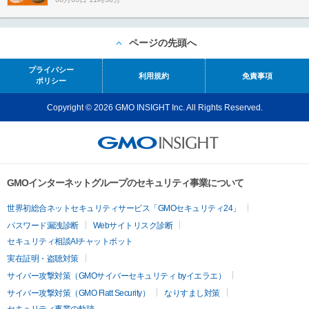
ページの先頭へ
プライバシー
利用規約
免責事項
ポリシー
Copyright © 2026 GMO INSIGHT Inc. All Rights Reserved.
GMOインターネットグループのセキュリティ事業について
世界初総合ネットセキュリティサービス「GMOセキュリティ24」
パスワード漏洩診断
Webサイトリスク診断
セキュリティ相談AIチャットボット
実在証明・盗聴対策
サイバー攻撃対策（GMOサイバーセキュリティ byイエラエ）
サイバー攻撃対策（GMO Flatt Security）
なりすまし対策
セキュリティ事業の軌跡