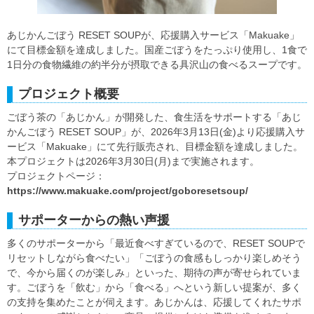
あじかんごぼう RESET SOUPが、応援購入サービス「Makuake」
にて目標金額を達成しました。国産ごぼうをたっぷり使用し、1食で
1日分の食物繊維の約半分が摂取できる具沢山の食べるスープです。
プロジェクト概要
ごぼう茶の「あじかん」が開発した、食生活をサポートする「あじ
かんごぼう RESET SOUP」が、2026年3月13日(金)より応援購入サ
ービス「Makuake」にて先行販売され、目標金額を達成しました。
本プロジェクトは2026年3月30日(月)まで実施されます。
プロジェクトページ：
https://www.makuake.com/project/goboresetsoup/
サポーターからの熱い声援
多くのサポーターから「最近食べすぎているので、RESET SOUPで
リセットしながら食べたい」「ごぼうの食感もしっかり楽しめそう
で、今から届くのが楽しみ」といった、期待の声が寄せられていま
す。ごぼうを「飲む」から「食べる」へという新しい提案が、多く
の支持を集めたことが伺えます。あじかんは、応援してくれたサポ