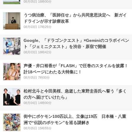
08月05日 16時00分
うつ病治療、「医師任せ」から共同意思決定へ 新ガイ
ドラインが示す診療改革
08月03日 17時25分
Google、「ドラゴンクエスト」×Geminiのコラボイベン
ト「ジェミニクエスト」を渋谷・原宿で開催
08月03日 18時42分
声優・井口裕香が「FLASH」で圧巻のスタイルを披露！
計18ページにわたる大特集に！
08月05日 7時00分
松村北斗と今田美桜、急逝した東野圭吾氏へ誓う「多く
の方へ届けていけたら」
08月04日 14時00分
街中にポケモン100匹以上、立像は19匹 日本橋・八重
洲で“伝説のポケモン”を巡る謎解き
08月05日 15時55分