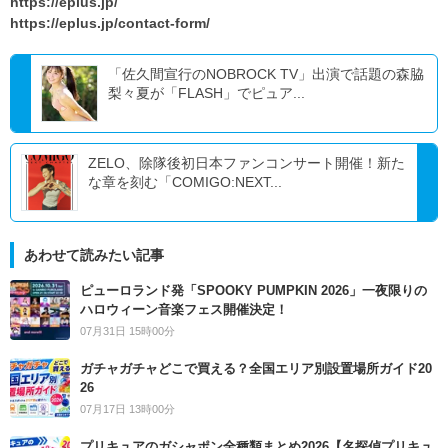
https://eplus.jp/
https://eplus.jp/contact-form/
「佐久間宣行のNOBROCK TV」出演で話題の森脇
梨々夏が「FLASH」でピュア...
ZELO、除隊後初日本ファンコンサート開催！新た
な章を刻む「COMIGO:NEXT...
あわせて読みたい記事
ピューロランド発「SPOOKY PUMPKIN 2026」一夜限りの
ハロウィーン音楽フェス開催決定！
07月31日 15時00分
ガチャガチャどこで買える？全国エリア別設置場所ガイド20
26
07月17日 13時00分
プリキュアのガシャポン全種類まとめ2026【名探偵プリキュ