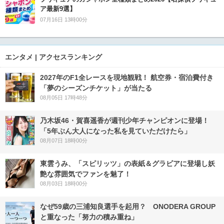
ア最新9選】
07月16日 13時00分
エンタメ | アクセスランキング
2027年のF1全レースを現地観戦！ 航空券・宿泊費付き
「夢のシーズンチケット」が当たる
08月05日 17時48分
乃木坂46・賀喜遥香が週刊少年チャンピオンに登場！
「5年ぶん大人になった私を見ていただけたら」
08月07日 18時00分
東雲うみ、「スピリッツ」の表紙＆グラビアに登場し妖
艶な雰囲気でファンを魅了！
08月03日 18時00分
なぜ59歳の三浦知良選手を起用？ ONODERA GROUP
と重なった「努力の積み重ね」