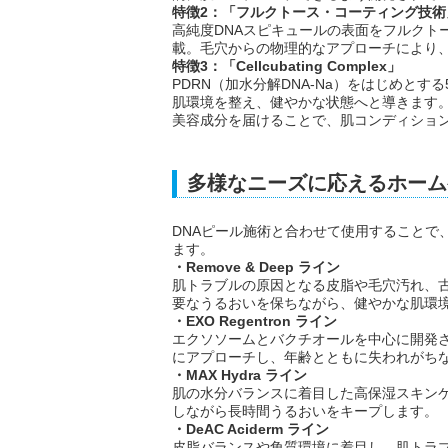
特徴2：「フルクトース・コーティング技術
高純度DNAスピキュールの表面をフルクト
載。毛穴からの物理的なアプローチにより
特徴3：「Cellcubating Complex」
PDRN（加水分解DNA-Na）をはじめと
肌環境を整え、健やかな状態へと導きます。
美容成分を届けることで、肌コンディショ
多様なニーズに応えるホーム
DNAピール施術と合わせて使用することで
ます。
・Remove & Deep ライン
肌トラブルの原因となる皮脂や毛穴汚れ、
要なうるおいを保ちながら、健やかな肌環
・EXO Regentron ライン
エクソソームとバクチオールを中心に開発
にアプローチし、年齢とともに失われがち
・MAX Hydra ライン
肌の水分バランスに着目した高保湿スキン
しながら長時間うるおいをキープします。
・DeAC Aciderm ライン
皮脂バランスや角質環境に着目し、肌トラ