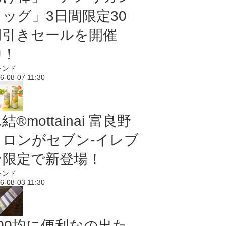
ドッグ」3日間限定30
円引きセールを開催
中！
レンド
6-08-07 11:30
結®mottainai 富良野
メロンがセブン‐イレブ
ン限定で新登場！
レンド
6-08-03 11:30
100均に便利なの出た