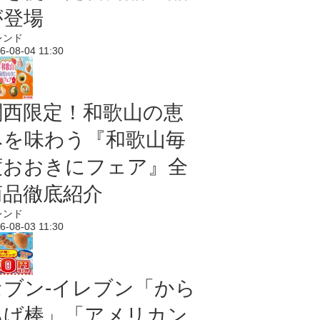
が登場
レンド
6-08-04 11:30
関西限定！和歌山の恵
みを味わう『和歌山毎
度おおきにフェア』全
商品徹底紹介
レンド
6-08-03 11:30
セブン‐イレブン「から
あげ棒」「アメリカン