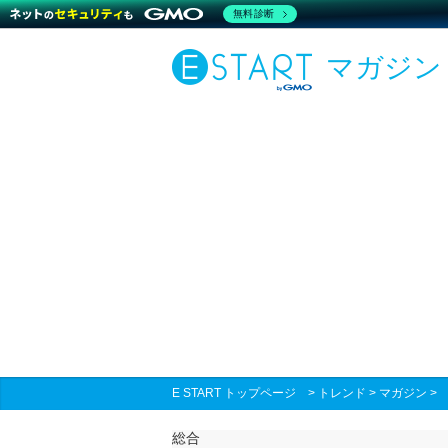
無料診断
マガジン
E START トップページ
>
トレンド
>
マガジン
総合