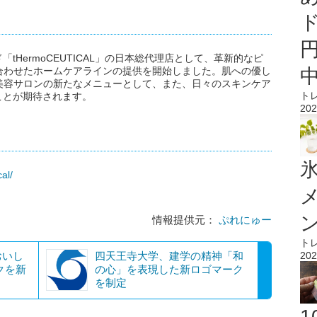
HermoCEUTICAL」の日本総代理店として、革新的なピ
合わせたホームケアラインの提供を開始しました。肌への優し
美容サロンの新たなメニューとして、また、日々のスキンケア
ト
ことが期待されます。
202
氷
al/
情報提供元：
ぷれにゅー
ト
202
おいし
四天王寺大学、建学の精神「和
クを新
の心」を表現した新ロゴマーク
を制定