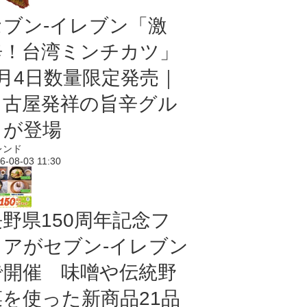
セブン-イレブン「激
辛！台湾ミンチカツ」
8月4日数量限定発売｜
名古屋発祥の旨辛グル
メが登場
レンド
6-08-03 11:30
長野県150周年記念フ
ェアがセブン-イレブン
で開催 味噌や伝統野
菜を使った新商品21品