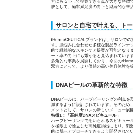
方にも安心して提案できる点が大きな特徴
肢として、顧客満足度の向上と継続的な来
サロンと自宅で叶える、トー
tHermoCEUTICALブランドは、サロ
す。肌悩みに合わせた多様な製品ラインナッ
的で継続的なスキンケア提案が可能となり
ート率の向上にも繋がると見込まれていま
多角的な事業を展開しており、今回のtHerm
双方にとって、より価値の高い美容体験を
DNAピールの革新的な特徴
DNAピールは、ハーブピーリングの利点を
減するように設計されています。そのため
メントとして、サロンの新しいメニュー展
特徴1：「高純度DNAスピキュール」
ハーブピーリングで用いられるスピキュール
を極限まで除去した高純度抽出により、刺
的に肌へアプローチできるよう開発されて