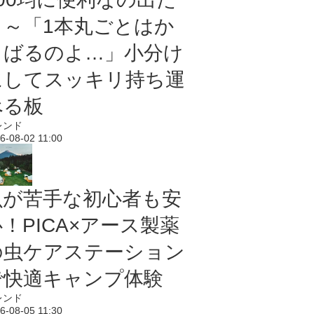
よ～「1本丸ごとはか
さばるのよ…」小分け
にしてスッキリ持ち運
べる板
レンド
6-08-02 11:00
虫が苦手な初心者も安
！PICA×アース製薬
の虫ケアステーション
で快適キャンプ体験
レンド
6-08-05 11:30