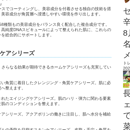
」
ースでコーティングし、美容成分を付着させる独自の技術を搭
、美容成分が角質層へ浸透しやすい環境を作り出します。
する58種類もの美容成分をバランス良く配合した複合成分です。
高純度DNAスピキュールによって整えられた肌に、これらの
ンを総合的にサポートします。
ケアシリーズ
ト
、さらなる効果が期待できるホームケアシリーズも充実してい
202
古い角質に着目したクレンジング・角質ケアシリーズ。肌に必
境へ整えます。
されたエイジングケアシリーズ。肌のハリ・弾力に関わる要素
な肌のコンディションを整えます。
ケアシリーズ。アクアポリンの働きに注目し、肌へ水分を補給
ブルの予防を目指すスキンケアシリーズ。皮脂・毛穴・角質を