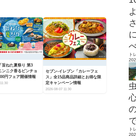
ト
202
「旨ねた夏祭り 第3
ニンニク香るビンチョ
セブン‐イレブン「カレーフェ
00円フェア開催情報
ス」全15品商品詳細とお得な限
定キャンペーン情報
11:30
2026-08-07 11:30
心
ト
202