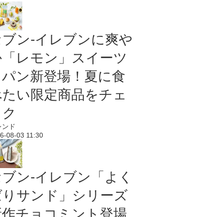
セブン‐イレブンに爽や
か「レモン」スイーツ
＆パン新登場！夏に食
べたい限定商品をチェ
ック
レンド
6-08-03 11:30
セブン‐イレブン「よく
ばりサンド」シリーズ
新作チョコミント登場