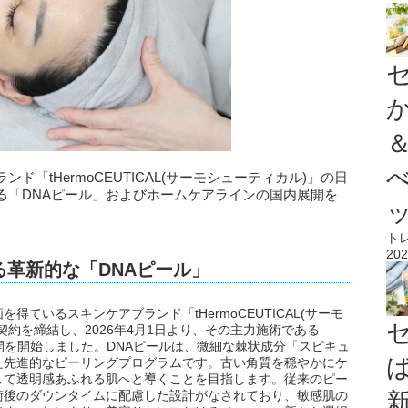
「tHermoCEUTICAL(サーモシューティカル)」の日
る「DNAピール」およびホームケアラインの国内展開を
ト
202
供する革新的な「DNAピール」
ているスキンケアブランド「tHermoCEUTICAL(サーモ
約を締結し、2026年4月1日より、その主力施術である
開を開始しました。DNAピールは、微細な棘状成分「スピキュ
た先進的なピーリングプログラムです。古い角質を穏やかにケ
して透明感あふれる肌へと導くことを目指します。従来のピー
術後のダウンタイムに配慮した設計がなされており、敏感肌の