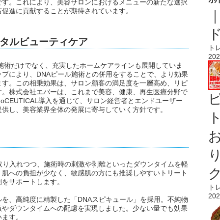
です。これにより、美容サロンにおけるメニューの新たな選択
店促進に貢献することが期待されています。
タルビューティケア
ト
202
ンでの施術だけでなく、充実したホームケアラインも展開していま
プにより、DNAピール施術との併用をすることで、より効果
ます。この相乗効果は、サロン顧客の満足度を一層高め、リピ
す。株式会社エバーは、これまで美容、健康、再生医療分野で
oCEUTICAL導入を通じて、サロン経営者とエンドユーザー
提供し、美容業界全体の発展に寄与していく方針です。
ト
取り入れつつ、施術時の刺激や剥離といったダウンタイムを軽
、肌への負担が少なく、敏感肌の方にも推奨しやすいトリート
開をサポートします。
ト
202
を、高純度に精製した「DNAスピキュール」を採用。不純物
激やダウンタイムへの配慮を実現しました。少ない量でも効果
います。