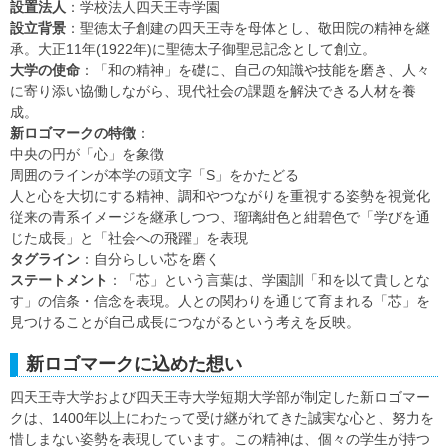
設置法人
：学校法人四天王寺学園
設立背景
：聖徳太子創建の四天王寺を母体とし、敬田院の精神を継
承。大正11年(1922年)に聖徳太子御聖忌記念として創立。
大学の使命
：「和の精神」を礎に、自己の知識や技能を磨き、人々
に寄り添い協働しながら、現代社会の課題を解決できる人材を養
成。
新ロゴマークの特徴
：
中央の円が「心」を象徴
周囲のラインが本学の頭文字「S」をかたどる
人と心を大切にする精神、調和やつながりを重視する姿勢を視覚化
従来の青系イメージを継承しつつ、瑠璃紺色と紺碧色で「学びを通
じた成長」と「社会への飛躍」を表現
タグライン
：自分らしい芯を磨く
ステートメント
：「芯」という言葉は、学園訓「和を以て貴しとな
す」の信条・信念を表現。人との関わりを通じて育まれる「芯」を
見つけることが自己成長につながるという考えを反映。
新ロゴマークに込めた想い
四天王寺大学および四天王寺大学短期大学部が制定した新ロゴマー
クは、1400年以上にわたって受け継がれてきた誠実な心と、努力を
惜しまない姿勢を表現しています。この精神は、個々の学生が持つ