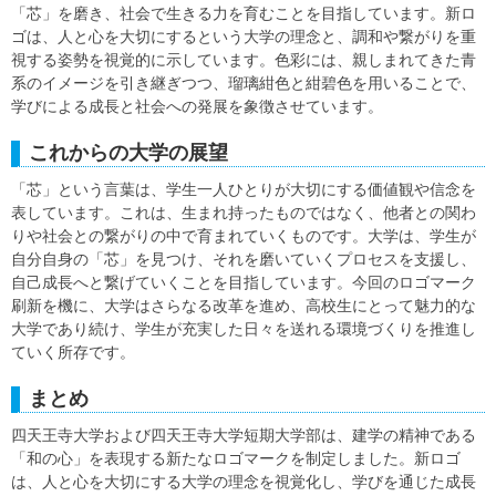
「芯」を磨き、社会で生きる力を育むことを目指しています。新ロ
ゴは、人と心を大切にするという大学の理念と、調和や繋がりを重
視する姿勢を視覚的に示しています。色彩には、親しまれてきた青
系のイメージを引き継ぎつつ、瑠璃紺色と紺碧色を用いることで、
学びによる成長と社会への発展を象徴させています。
これからの大学の展望
「芯」という言葉は、学生一人ひとりが大切にする価値観や信念を
表しています。これは、生まれ持ったものではなく、他者との関わ
りや社会との繋がりの中で育まれていくものです。大学は、学生が
自分自身の「芯」を見つけ、それを磨いていくプロセスを支援し、
自己成長へと繋げていくことを目指しています。今回のロゴマーク
刷新を機に、大学はさらなる改革を進め、高校生にとって魅力的な
大学であり続け、学生が充実した日々を送れる環境づくりを推進し
ていく所存です。
まとめ
四天王寺大学および四天王寺大学短期大学部は、建学の精神である
「和の心」を表現する新たなロゴマークを制定しました。新ロゴ
は、人と心を大切にする大学の理念を視覚化し、学びを通じた成長