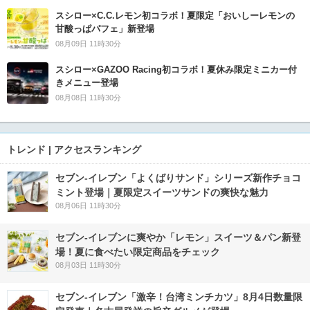
スシロー×C.C.レモン初コラボ！夏限定「おいしーレモンの
甘酸っぱパフェ」新登場
08月09日 11時30分
スシロー×GAZOO Racing初コラボ！夏休み限定ミニカー付
きメニュー登場
08月08日 11時30分
トレンド | アクセスランキング
セブン‐イレブン「よくばりサンド」シリーズ新作チョコ
ミント登場｜夏限定スイーツサンドの爽快な魅力
08月06日 11時30分
セブン‐イレブンに爽やか「レモン」スイーツ＆パン新登
場！夏に食べたい限定商品をチェック
08月03日 11時30分
セブン-イレブン「激辛！台湾ミンチカツ」8月4日数量限