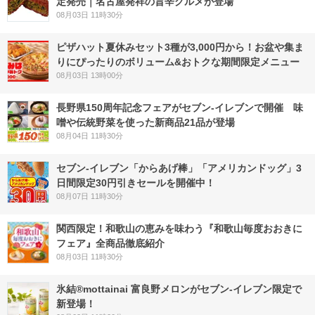
定発売｜名古屋発祥の旨辛グルメが登場
08月03日 11時30分
ピザハット夏休みセット3種が3,000円から！お盆や集ま
りにぴったりのボリューム&おトクな期間限定メニュー
08月03日 13時00分
長野県150周年記念フェアがセブン-イレブンで開催 味
噌や伝統野菜を使った新商品21品が登場
08月04日 11時30分
セブン‐イレブン「からあげ棒」「アメリカンドッグ」3
日間限定30円引きセールを開催中！
08月07日 11時30分
関西限定！和歌山の恵みを味わう『和歌山毎度おおきに
フェア』全商品徹底紹介
08月03日 11時30分
氷結®mottainai 富良野メロンがセブン‐イレブン限定で
新登場！