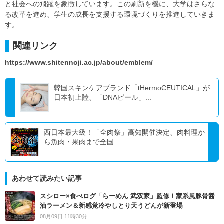
と社会への飛躍を象徴しています。この刷新を機に、大学はさらな
る改革を進め、学生の成長を支援する環境づくりを推進していきま
す。
関連リンク
https://www.shitennoji.ac.jp/about/emblem/
韓国スキンケアブランド「tHermoCEUTICAL」が
日本初上陸、「DNAピール」...
西日本最大級！「全肉祭」高知開催決定、肉料理か
ら魚肉・果肉まで全国...
あわせて読みたい記事
スシロー×食べログ「らーめん 武双家」監修！家系風豚骨醤
油ラーメン＆新感覚冷やしとり天うどんが新登場
08月09日 11時30分