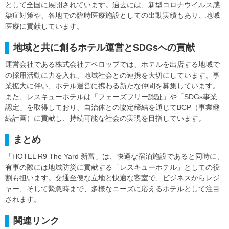
として全国に展開されています。過去には、新型コロナウイルス感
染症対策や、各地での臨時医療施設としての出動実績もあり、地域
医療に貢献しています。
地域と共に創るホテル運営とSDGsへの貢献
運営会社である株式会社デベロップでは、ホテルを出店する地域で
の採用活動に力を入れ、地域社会との連携を大切にしています。事
業拡大に伴い、ホテル運営に携わる新たな仲間を募集しています。
また、レスキューホテルは「フェーズフリー認証」や「SDGs事業
認定」を取得しており、自治体との協定締結を通じてBCP（事業継
続計画）に貢献し、持続可能な社会の実現を目指しています。
まとめ
「HOTEL R9 The Yard 新富」は、快適な宿泊施設であると同時に、
有事の際には地域防災に貢献する「レスキューホテル」としての役
割も担います。交通至便な立地と快適な客室で、ビジネスからレジ
ャー、そして緊急時まで、多様なニーズに応えるホテルとして注目
されます。
関連リンク