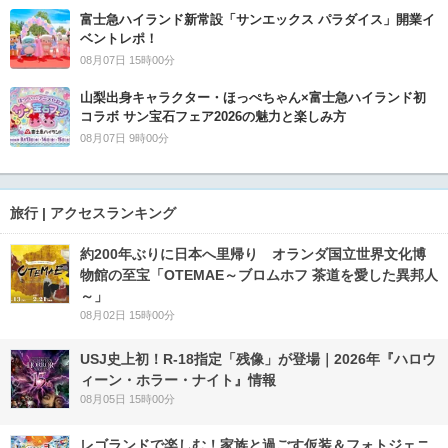
富士急ハイランド新常設「サンエックス パラダイス」開業イ
ベントレポ！
08月07日 15時00分
山梨出身キャラクター・ほっぺちゃん×富士急ハイランド初
コラボ サン宝石フェア2026の魅力と楽しみ方
08月07日 9時00分
旅行 | アクセスランキング
約200年ぶりに日本へ里帰り オランダ国立世界文化博
物館の至宝「OTEMAE～ブロムホフ 茶道を愛した異邦人
～」
08月02日 15時00分
USJ史上初！R-18指定「残像」が登場｜2026年『ハロウ
ィーン・ホラー・ナイト』情報
08月05日 15時00分
レゴランドで楽しむ！家族と過ごす仮装＆フォトジェニ