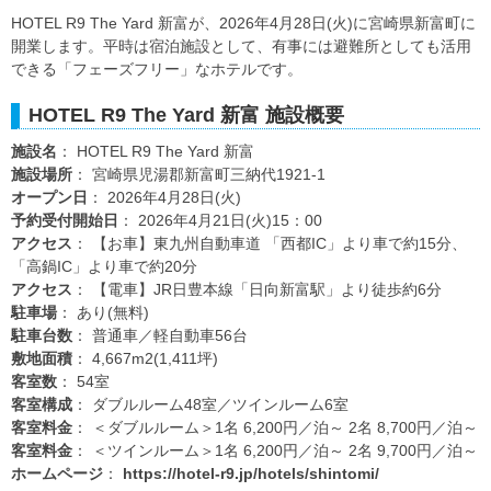
HOTEL R9 The Yard 新富が、2026年4月28日(火)に宮崎県新富町に
開業します。平時は宿泊施設として、有事には避難所としても活用
できる「フェーズフリー」なホテルです。
HOTEL R9 The Yard 新富 施設概要
施設名
： HOTEL R9 The Yard 新富
施設場所
： 宮崎県児湯郡新富町三納代1921-1
オープン日
： 2026年4月28日(火)
予約受付開始日
： 2026年4月21日(火)15：00
アクセス
： 【お車】東九州自動車道 「西都IC」より車で約15分、
「高鍋IC」より車で約20分
アクセス
： 【電車】JR日豊本線「日向新富駅」より徒歩約6分
駐車場
： あり(無料)
駐車台数
： 普通車／軽自動車56台
敷地面積
： 4,667m2(1,411坪)
客室数
： 54室
客室構成
： ダブルルーム48室／ツインルーム6室
客室料金
： ＜ダブルルーム＞1名 6,200円／泊～ 2名 8,700円／泊～
客室料金
： ＜ツインルーム＞1名 6,200円／泊～ 2名 9,700円／泊～
ホームページ
：
https://hotel-r9.jp/hotels/shintomi/