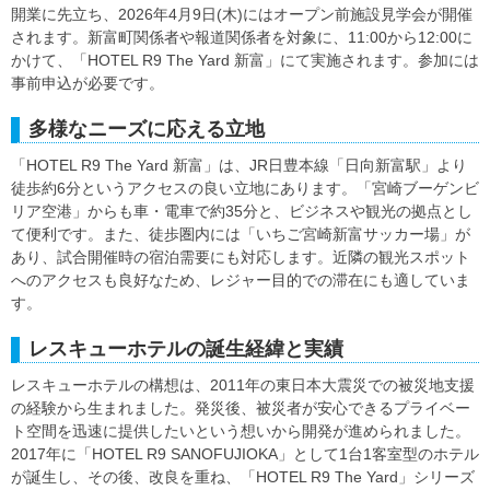
開業に先立ち、2026年4月9日(木)にはオープン前施設見学会が開催
されます。新富町関係者や報道関係者を対象に、11:00から12:00に
かけて、「HOTEL R9 The Yard 新富」にて実施されます。参加には
事前申込が必要です。
多様なニーズに応える立地
「HOTEL R9 The Yard 新富」は、JR日豊本線「日向新富駅」より
徒歩約6分というアクセスの良い立地にあります。「宮崎ブーゲンビ
リア空港」からも車・電車で約35分と、ビジネスや観光の拠点とし
て便利です。また、徒歩圏内には「いちご宮崎新富サッカー場」が
あり、試合開催時の宿泊需要にも対応します。近隣の観光スポット
へのアクセスも良好なため、レジャー目的での滞在にも適していま
す。
レスキューホテルの誕生経緯と実績
レスキューホテルの構想は、2011年の東日本大震災での被災地支援
の経験から生まれました。発災後、被災者が安心できるプライベー
ト空間を迅速に提供したいという想いから開発が進められました。
2017年に「HOTEL R9 SANOFUJIOKA」として1台1客室型のホテル
が誕生し、その後、改良を重ね、「HOTEL R9 The Yard」シリーズ