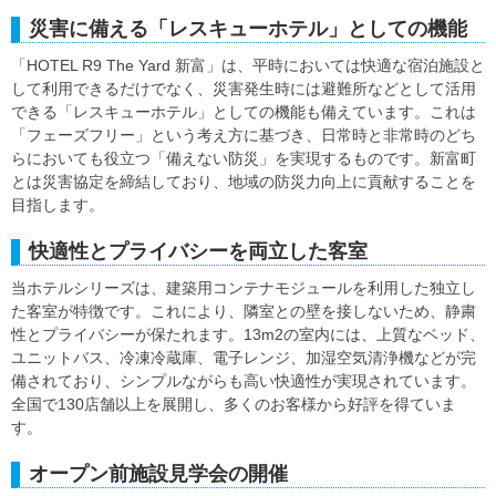
災害に備える「レスキューホテル」としての機能
「HOTEL R9 The Yard 新富」は、平時においては快適な宿泊施設と
して利用できるだけでなく、災害発生時には避難所などとして活用
できる「レスキューホテル」としての機能も備えています。これは
「フェーズフリー」という考え方に基づき、日常時と非常時のどち
らにおいても役立つ「備えない防災」を実現するものです。新富町
とは災害協定を締結しており、地域の防災力向上に貢献することを
目指します。
快適性とプライバシーを両立した客室
当ホテルシリーズは、建築用コンテナモジュールを利用した独立し
た客室が特徴です。これにより、隣室との壁を接しないため、静粛
性とプライバシーが保たれます。13m2の室内には、上質なベッド、
ユニットバス、冷凍冷蔵庫、電子レンジ、加湿空気清浄機などが完
備されており、シンプルながらも高い快適性が実現されています。
全国で130店舗以上を展開し、多くのお客様から好評を得ていま
す。
オープン前施設見学会の開催